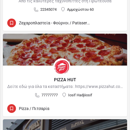
Από τις καλύτερες ταχυνόπιττες στη Πρωτέουσα
22345074
Αμμοχώστου 60
Ζαχαροπλαστεία - Φούρνοι / Patisseries - Bakeries
PIZZA HUT
Δείτε εδώ για όλα τα καταστήματα : https://www.pizzahut.com.cy/restaurants/
77777777
Iosif Hadjiiosif
Pizza / Πιτσαρία