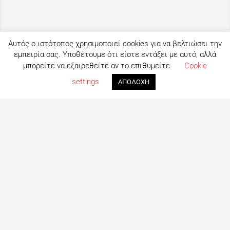
Αυτός ο ιστότοπος χρησιμοποιεί cookies για να βελτιώσει την
εμπειρία σας. Υποθέτουμε ότι είστε εντάξει με αυτό, αλλά
μπορείτε να εξαιρεθείτε αν το επιθυμείτε.
Cookie
Map view
settings
ΑΠΟΔΟΧΗ
Τι είναι το eatout;
Δημιουργημένο από ανθρώπους που λατρεύουν το φαγητό,
το eatout ξεκίνησε ως ένας online οδηγός εστίασης με
στόχο να βοηθήσει τους ανθρώπους που αναζητούν