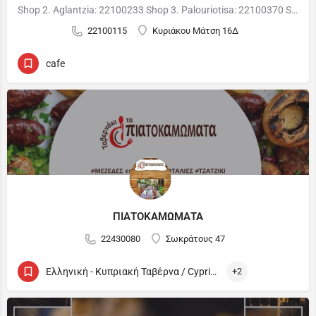
Shop 2. Aglantzia: 22100233 Shop 3. Palouriotisa: 22100370 Shop 4: Tseriou, Strovolos :…
22100115
Κυριάκου Μάτση 16Δ
cafe
ΠΙΑΤΟΚΑΜΩΜΑΤΑ
22430080
Σωκράτους 47
Ελληνική - Κυπριακή Ταβέρνα / Cypriot and Greek Tavern
+2