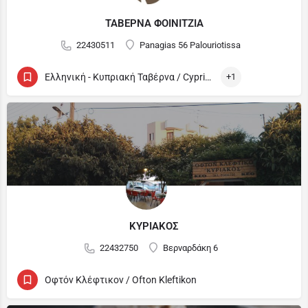
ΤΑΒΕΡΝΑ ΦΟΙΝΙΤΖΙΑ
22430511
Panagias 56 Palouriotissa
Ελληνική - Κυπριακή Ταβέρνα / Cypriot and Greek Tavern
+1
ΚΥΡΙΑΚΟΣ
22432750
Βερναρδάκη 6
Οφτόν Κλέφτικον / Ofton Kleftikon