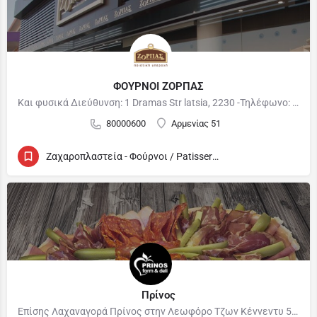
ΦΟΥΡΝΟΙ ΖΟΡΠΑΣ
Και φυσικά Διεύθυνση: 1 Dramas Str latsia, 2230 -Τηλέφωνο: 22 430055 Ώρες: Ανοιχτά όλο το…
80000600
Αρμενίας 51
Ζαχαροπλαστεία - Φούρνοι / Patisseries - Bakeries
Πρίνος
Επίσης Λαχαναγορά Πρίνος στην Λεωφόρο Τζων Κέννεντυ 54, Παλλουριώτισσα, Τηλ : 22 466722