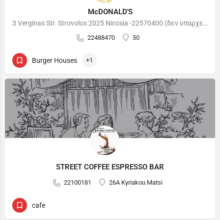
McDONALD'S
3 Verginas Str. Strovolos 2025 Nicosia -22570400 (δεν υπαρχει παιδότοπος ) 98 Athalassis Street Strovolos…
22488470
50
Burger Houses
+1
STREET COFFEE ESPRESSO BAR
22100181
26A Kyriakou Matsi
cafe