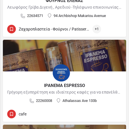
ΦΟΥΡΝΟΣ ΕΛΕΝΑΣ
Λεωφόρος Γρίβα Διγενή , Αρεδιού -Τηλέφωνο επικοινωνίας: 22 634571 30,Αιγέως, Λευκωσία 1035 - τηλέφωνο…
22634571
94 Archbishop Makariou Avenue
Ζαχαροπλαστεία - Φούρνοι / Patisseries - Bakeries
+1
IPANEMA ESPRESSO
Γρήγορη εξυπηρέτηση και ιδιαίτερος καφές για να επανέλθεις ξανά και ξανα..
22260008
Athalassas Ave 133b
cafe