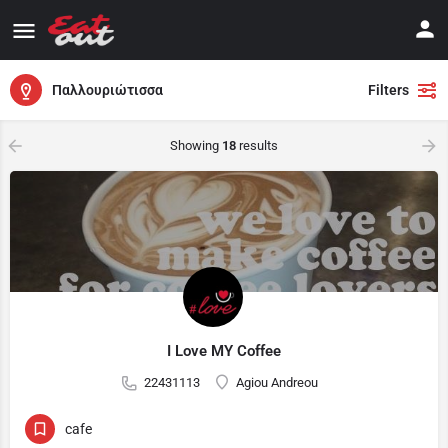
Παλλουριώτισσα
Filters
Showing
18
results
I Love MY Coffee
22431113
Agiou Andreou
cafe