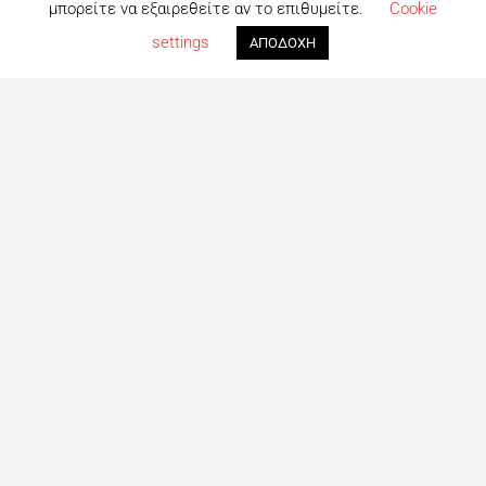
μπορείτε να εξαιρεθείτε αν το επιθυμείτε.
Cookie
Map view
settings
ΑΠΟΔΟΧΗ
Τι είναι το eatout;
Δημιουργημένο από ανθρώπους που λατρεύουν το φαγητό,
το eatout ξεκίνησε ως ένας online οδηγός εστίασης με
στόχο να βοηθήσει τους ανθρώπους που αναζητούν
επιλογές φαγητού στη Λευκωσία. Σήμερα είναι ένας
πλήρης οδηγός με περισσότερες από 1000+ επιχειρήσεις.
Το site ανανεώνεται συνεχώς με στόχο την καλύτερη
ενημέρωση για όλα τα μαγαζιά και τις τελευταίες
προτάσεις για φαγητό στη Πρωτεύουσα