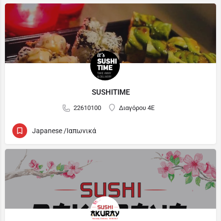
SUSHITIME
22610100
Διαγόρου 4Ε
Japanese /Ιαπωνικά