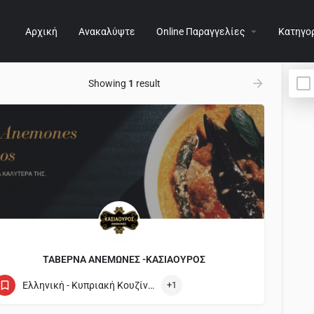
Αρχική
Ανακαλύψτε
Online Παραγγελίες
Κατηγο
Showing
1
result
ΤΑΒΕΡΝΑ ΑΝΕΜΩΝΕΣ -ΚΑΣΙΑΟΥΡΟΣ
99635657
Kambia
Ελληνική - Κυπριακή Κουζίνα / Cypriot and Greek
+1