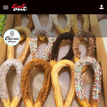
??????? ??????
Διεύθυνση
Αγίου Γεωργίου 78 Γ Λακατάμια
Πως να πάτε
95798287
Πληροφορίες
Αξιολογήσεις
0
Οδηγίες
Κοινοποίηση
Κάντε μία αξιολόγ