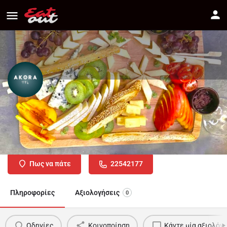
Akora
Διεύθυνση
Plateia Dimarcheias, 1016 Nicosia, Cyprus
Πως να πάτε
22542177
Πληροφορίες
Αξιολογήσεις
0
Οδηγίες
Κοινοποίηση
Κάντε μία αξιολόγ