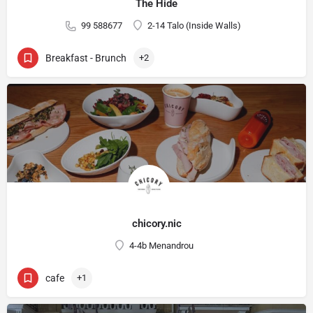
The Hide
99 588677
2-14 Talo (Inside Walls)
Breakfast - Brunch
+2
chicory.nic
4-4b Menandrou
cafe
+1