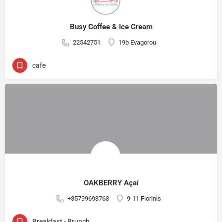
Busy Coffee & Ice Cream
22542751
19b Evagorou
cafe
OAKBERRY Açaí
+35799693763
9-11 Florinis
Breakfast - Brunch