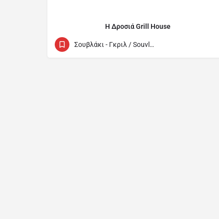
Η Δροσιά Grill House
+35797620529
68 Ippokratous (Inside Walls)
Σουβλάκι - Γκριλ / Souvlaki - Grill