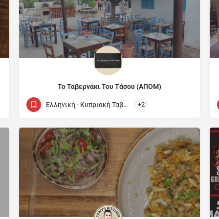
Το Ταβερνάκι Του Τάσου (ΑΠΟΜ)
97697950
Ελληνική - Κυπριακή Ταβέρνα / Cypriot and Greek Tavern
+2
Λεωφόρος Αρχιεπισκόπου Μακαρίου Γ 48 2622 Mitsero