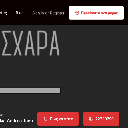
ρίες
Blog
Sign in
or
Register
Προσθέστε ένα μέρος
νση
Πως να πάτε
22720790
kia Andros Tseri