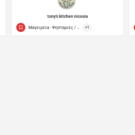
tony's kitchen nicosia
+35794309218
101 Larnakos Avenue
Μαγειρεία - Ψησταριές / Cook Houses
+1