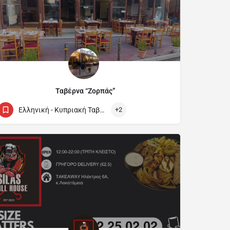
Ταβέρνα “Ζορπάς”
22777715
Agiou Pavlou
Ελληνική - Κυπριακή Ταβέρνα / Cypriot and Greek Tavern
+2