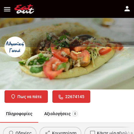
ΑΘΗΝΑΙΚΗ ΓΩΝΙΑ
Διεύθυνση
Dimou Herodotou 3, Nicosia (1.43 mi) Nicosia,
Πως να πάτε
22674145
Πληροφορίες
Αξιολογήσεις
0
Οδηγίες
Κοινοποίηση
Κάντε μία αξιολόγ