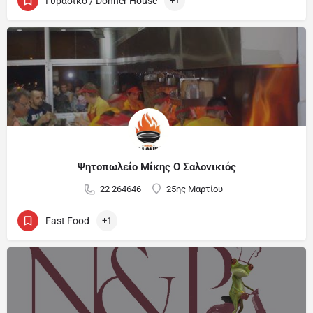
Γυράδικο / Donner House
+1
Ψητοπωλείο Μίκης Ο Σαλονικιός
22 264646
25ης Μαρτίου
Fast Food
+1