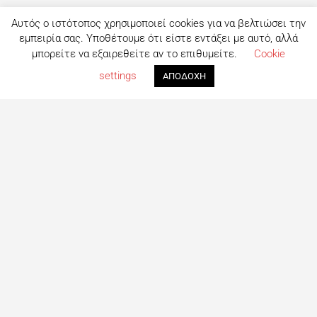
Αυτός ο ιστότοπος χρησιμοποιεί cookies για να βελτιώσει την
εμπειρία σας. Υποθέτουμε ότι είστε εντάξει με αυτό, αλλά
μπορείτε να εξαιρεθείτε αν το επιθυμείτε.
Cookie
settings
ΑΠΟΔΟΧΗ
Τι είναι το eatout;
Δημιουργημένο από ανθρώπους που λατρεύουν το φαγητό,
το eatout ξεκίνησε ως ένας online οδηγός εστίασης με
στόχο να βοηθήσει τους ανθρώπους που αναζητούν
επιλογές φαγητού στη Λευκωσία. Σήμερα είναι ένας
πλήρης οδηγός με περισσότερες από 1000+ επιχειρήσεις.
Το site ανανεώνεται συνεχώς με στόχο την καλύτερη
ενημέρωση για όλα τα μαγαζιά και τις τελευταίες
προτάσεις για φαγητό στη Πρωτεύουσα
Ακολουθήστε μας