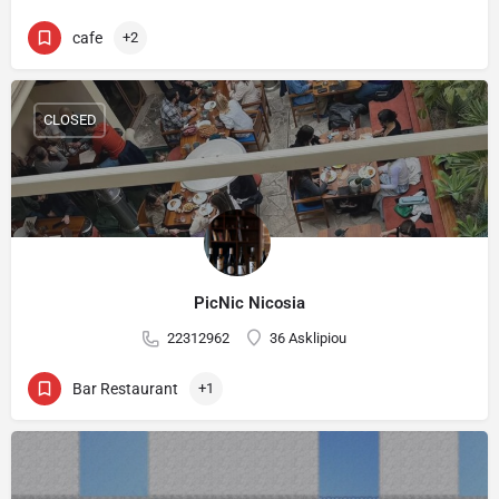
cafe
+2
CLOSED
PicNic Nicosia
22312962
36 Asklipiou
Bar Restaurant
+1