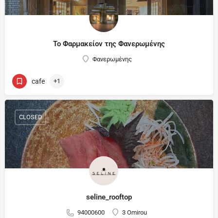
Το Φαρμακείον της Φανερωμένης
Φανερωμένης
cafe
+1
CLOSED
seline_rooftop
94000600
3 Omirou