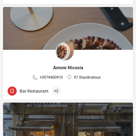
Amore Nicosia
+3579400910
37 Stasikratous
Bar Restaurant
+2