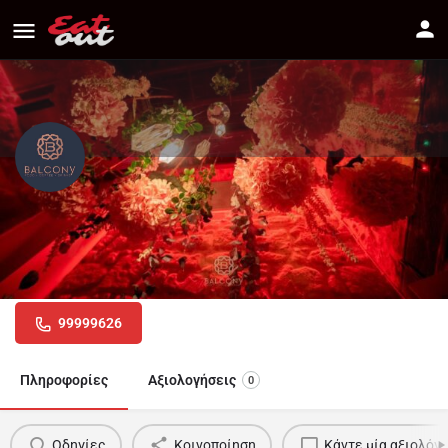
Balcony
Διεύθυνση
Πως να πάτε
Faneromenis 61, Nicosia
99999626
Πληροφορίες
Αξιολογήσεις
0
Οδηγίες
Κοινοποίηση
Κάντε μία αξιολόγ