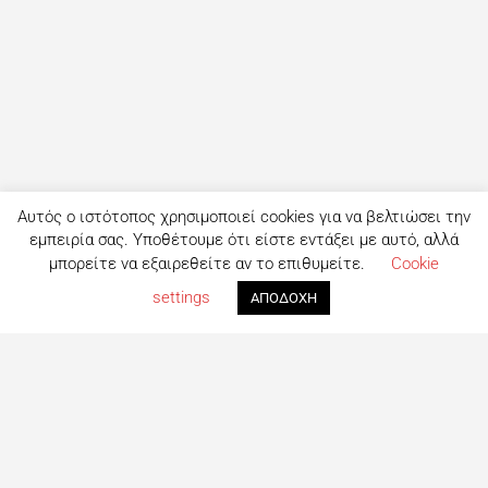
Αυτός ο ιστότοπος χρησιμοποιεί cookies για να βελτιώσει την
εμπειρία σας. Υποθέτουμε ότι είστε εντάξει με αυτό, αλλά
μπορείτε να εξαιρεθείτε αν το επιθυμείτε.
Cookie
settings
ΑΠΟΔΟΧΗ
Τι είναι το eatout;
Δημιουργημένο από ανθρώπους που λατρεύουν το φαγητό,
το eatout ξεκίνησε ως ένας online οδηγός εστίασης με
στόχο να βοηθήσει τους ανθρώπους που αναζητούν