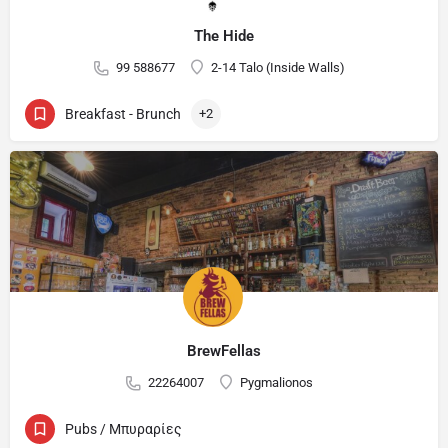
The Hide
99 588677
2-14 Talo (Inside Walls)
Breakfast - Brunch
+2
BrewFellas
22264007
Pygmalionos
Pubs / Μπυραρίες