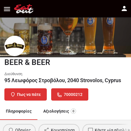
BEER & BEER
Διεύθυνση
95 Λεωφόρος Στροβόλου, 2040 Strovolos, Cyprus
Πως να πάτε
70000212
Πληροφορίες
Αξιολογήσεις
0
Οδηγίες
Κοινοποίηση
Κάντε μία αξιολόγ