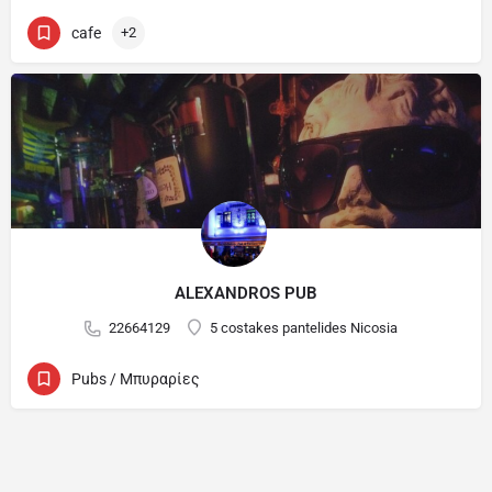
cafe
+2
ALEXANDROS PUB
22664129
5 costakes pantelides Nicosia
Pubs / Μπυραρίες