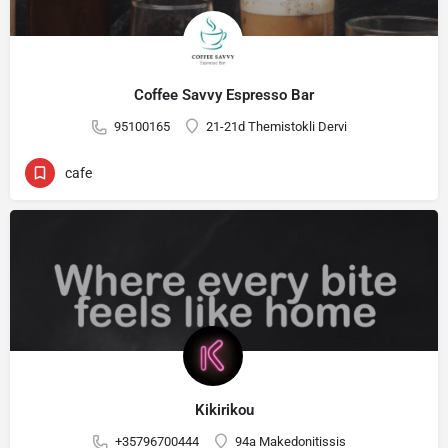
Coffee Savvy Espresso Bar
95100165
21-21d Themistokli Dervi
cafe
Kikirikou
+35796700444
94a Makedonitissis