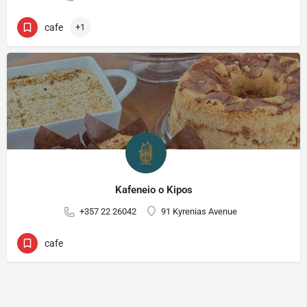
cafe
+1
Kafeneio o Kipos
+357 22 26042
91 Kyrenias Avenue
cafe