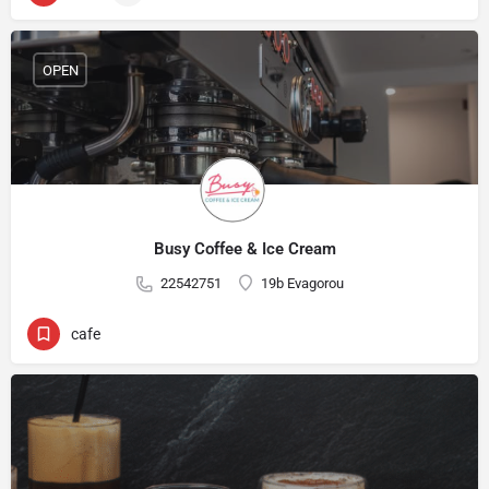
OPEN
Busy Coffee & Ice Cream
22542751
19b Evagorou
cafe