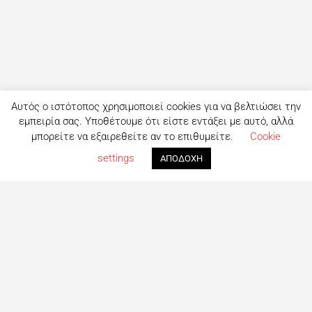
Αυτός ο ιστότοπος χρησιμοποιεί cookies για να βελτιώσει την
εμπειρία σας. Υποθέτουμε ότι είστε εντάξει με αυτό, αλλά
μπορείτε να εξαιρεθείτε αν το επιθυμείτε.
Cookie
settings
ΑΠΟΔΟΧΗ
Τι είναι το eatout;
Δημιουργημένο από ανθρώπους που λατρεύουν το φαγητό,
το eatout ξεκίνησε ως ένας online οδηγός εστίασης με
στόχο να βοηθήσει τους ανθρώπους που αναζητούν
επιλογές φαγητού στη Λευκωσία. Σήμερα είναι ένας
πλήρης οδηγός με περισσότερες από 1000+ επιχειρήσεις.
Το site ανανεώνεται συνεχώς με στόχο την καλύτερη