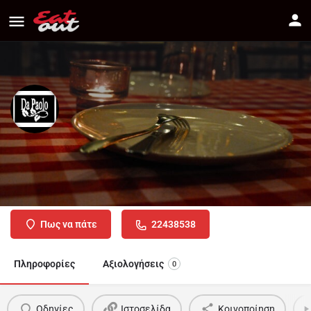
DA PAOLO
Διεύθυνση
Κωνσταντίνου Παλαιολόγου 52, Λευκωσία 1015
Πως να πάτε
22438538
Πληροφορίες
Αξιολογήσεις
0
Οδηγίες
Ιστοσελίδα
Κοινοποίηση