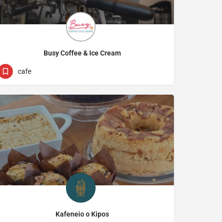
Busy Coffee & Ice Cream
22542751
19b Evagorou
cafe
Kafeneio o Kipos