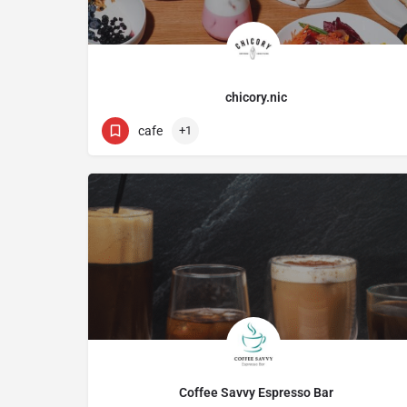
chicory.nic
4-4b Menandrou
cafe
+1
Coffee Savvy Espresso Bar