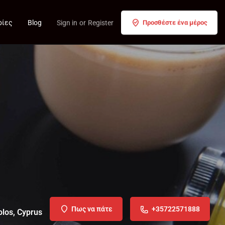
ρίες
Blog
Sign in
or
Register
Προσθέστε ένα μέρος
Πως να πάτε
+35722571888
olos, Cyprus