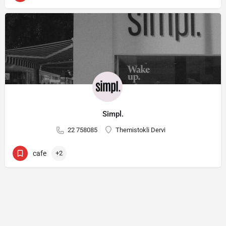
Simpl.
22 758085
Themistokli Dervi
cafe
+2