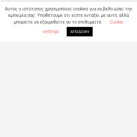
Αυτός ο ιστότοπος χρησιμοποιεί cookies για να βελτιώσει την
εμπειρία σας. Υποθέτουμε ότι είστε εντάξει με αυτό, αλλά
μπορείτε να εξαιρεθείτε αν το επιθυμείτε.
Cookie
settings
ΑΠΟΔΟΧΗ
Τι είναι το eatout;
Δημιουργημένο από ανθρώπους που λατρεύουν το φαγητό,
το eatout ξεκίνησε ως ένας online οδηγός εστίασης με
στόχο να βοηθήσει τους ανθρώπους που αναζητούν
επιλογές φαγητού στη Λευκωσία. Σήμερα είναι ένας
πλήρης οδηγός με περισσότερες από 1000+ επιχειρήσεις.
Το site ανανεώνεται συνεχώς με στόχο την καλύτερη
ενημέρωση για όλα τα μαγαζιά και τις τελευταίες
προτάσεις για φαγητό στη Πρωτεύουσα
Ακολουθήστε μας