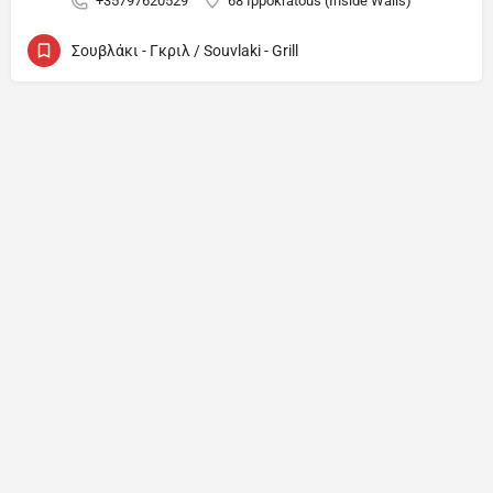
+35797620529
68 Ippokratous (Inside Walls)
Σουβλάκι - Γκριλ / Souvlaki - Grill