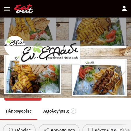
ΕΝ ΕΛΛΑΔΙ
Διεύθυνση
Πως να πάτε
28th October 4, Engomi
70000221
Πληροφορίες
Αξιολογήσεις
0
Οδηγίες
Κοινοποίηση
Κάντε μία αξιολόγ