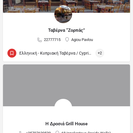
Ταβέρνα “Ζορπάς”
22777715
Agiou Pavlou
Ελληνική - Κυπριακή Ταβέρνα / Cypriot and Greek Tavern
+2
Η Δροσιά Grill House