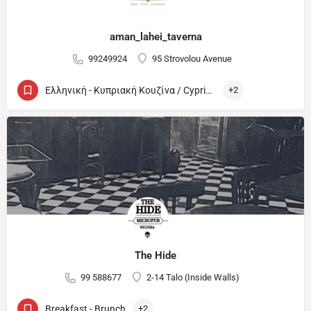
aman_lahei_taverna
99249924
95 Strovolou Avenue
Ελληνική - Κυπριακή Κουζίνα / Cypriot and Greek
+2
The Hide
99 588677
2-14 Talo (Inside Walls)
Breakfast - Brunch
+2