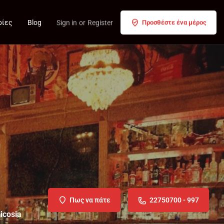
ρίες
Blog
Sign in
or
Register
Προσθέστε ένα μέρος
Πως να πάτε
22750700 - 997
icosia