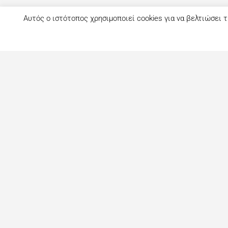
Αυτός ο ιστότοπος χρησιμοποιεί cookies για να βελτιώσει τ
Τι είναι το eatout;
Δημιουργημένο από ανθρώπους που λατρεύουν το φαγητό, το ea
ως ένας online οδηγός εστίασης με στόχο να βοηθήσει τους 
αναζητούν επιλογές φαγητού στη Λευκωσία. Σήμερα είναι ένας 
με περισσότερες από 1000+ επιχειρήσεις. Το site ανανεώνετ
στόχο την καλύτερη ενημέρωση για όλα τα μαγαζιά και τι
προτάσεις για φαγητό στη Πρωτεύουσα