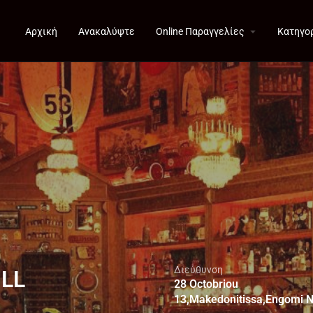
Αρχική
Ανακαλύψτε
Online Παραγγελίες
Κατηγο
Διεύθυνση
ILL
28 Octobriou
13,Makedonitissa,Engomi N