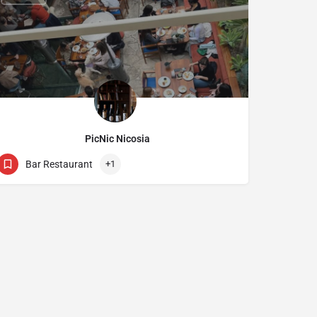
PicNic Nicosia
22312962
36 Asklipiou
Bar Restaurant
+1