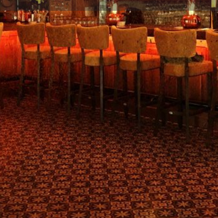
Πληροφορίες
Αξιολογήσεις
0
Κοινοποίηση
Κάντε μία αξιολόγηση
Διεκδίκ
Τοποθεσία