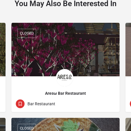
You May Also Be Interested In
CLOSED
Aresω Bar Restaurant
22255288
20-22 Spyrou Kyprianou Avenue
Bar Restaurant
CLOSED