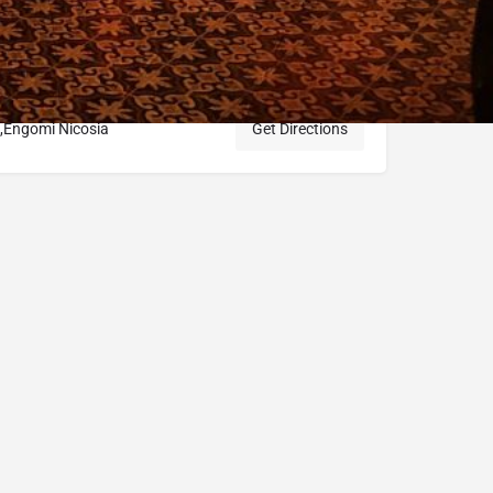
,Engomi Nicosia
Get Directions