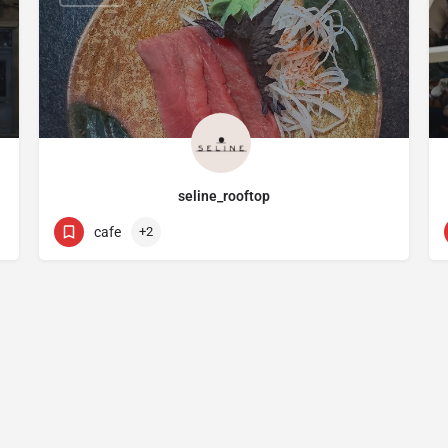
seline_rooftop
94000600
3 Omirou
cafe
+2