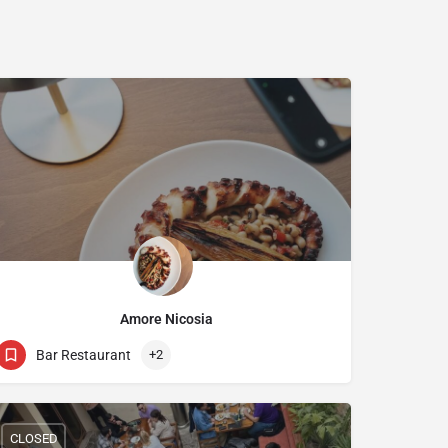
Amore Nicosia
+3579400910
37 Stasikratous
Bar Restaurant
+2
CLOSED