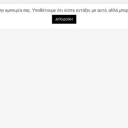
ην εμπειρία σας. Υποθέτουμε ότι είστε εντάξει με αυτό, αλλά μπο
ΑΠΟΔΟΧΗ
Ακολουθήστε μας
Επικοινωνία
tout ξεκίνησε
Facebook
Όνομα (*)
ανθρώπους που
Instagram
πλήρης οδηγός
αι συνεχώς με
ς τελευταίες
Email (*)
Μήνυμα (*)