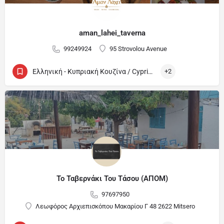
aman_lahei_taverna
99249924
95 Strovolou Avenue
Ελληνική - Κυπριακή Κουζίνα / Cypriot and Greek
+2
Το Ταβερνάκι Του Τάσου (ΑΠΟΜ)
97697950
Λεωφόρος Αρχιεπισκόπου Μακαρίου Γ 48 2622 Mitsero