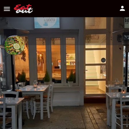
Fisa & Masa Φύσα και Μάσα
Διεύθυνση
Πως να πάτε
Λήδρας 55, Λευκωσία 1011
22730571
Πληροφορίες
Αξιολογήσεις
0
Οδηγίες
Κοινοποίηση
Κάντε μία αξιολόγ