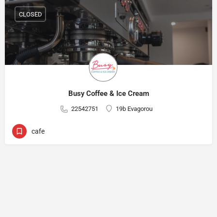
CLOSED
Busy Coffee & Ice Cream
22542751
19b Evagorou
cafe