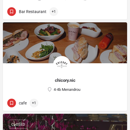
Bar Restaurant
+1
chicory.nic
4-4b Menandrou
cafe
+1
CLOSED