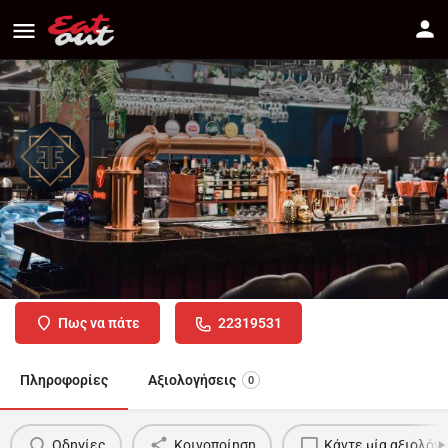
FREQUENCY
Διεύθυνση
Αξιού 82, Λακατάμεια, Λευκωσία
Πως να πάτε
22319531
Πληροφορίες
Αξιολογήσεις
0
Οδηγίες
Κοινοποίηση
Κάντε μία αξιολόγ