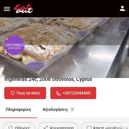
Giocando pasticceria
Διεύθυνση
Ifigeneias 24c, 2006 Strovolos, Cyprus
Πως να πάτε
+35722044400
Πληροφορίες
Αξιολογήσεις
0
Οδηγίες
Κοινοποίηση
Κάντε μία αξιολόγ