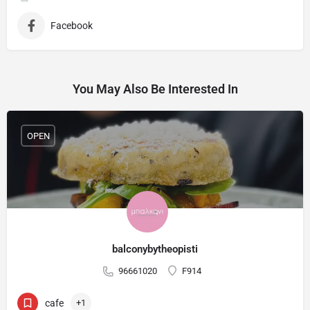
Facebook
You May Also Be Interested In
OPEN
balconybytheopisti
96661020
F914
cafe
+1