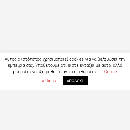
Αυτός ο ιστότοπος χρησιμοποιεί cookies για να βελτιώσει την
εμπειρία σας. Υποθέτουμε ότι είστε εντάξει με αυτό, αλλά
μπορείτε να εξαιρεθείτε αν το επιθυμείτε.
Cookie
settings
ΑΠΟΔΟΧΗ
Τι είναι το eatout;
Δημιουργημένο από ανθρώπους που λατρεύουν το φαγητό,
το eatout ξεκίνησε ως ένας online οδηγός εστίασης με
στόχο να βοηθήσει τους ανθρώπους που αναζητούν