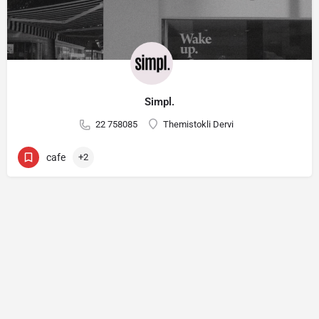
Simpl.
22 758085
Themistokli Dervi
cafe
+2