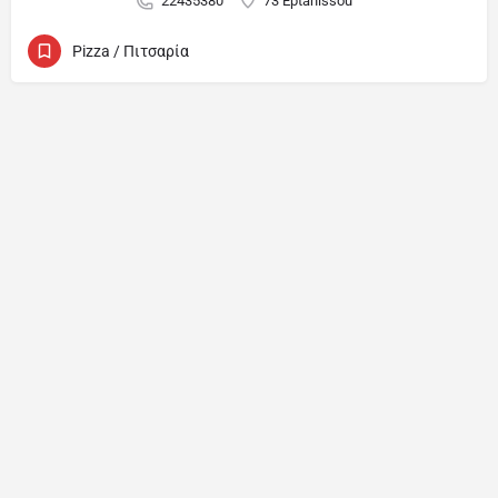
22435380
73 Eptanissou
Pizza / Πιτσαρία