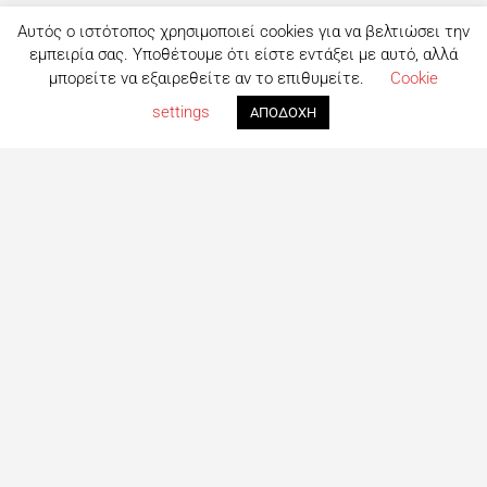
Αυτός ο ιστότοπος χρησιμοποιεί cookies για να βελτιώσει την
εμπειρία σας. Υποθέτουμε ότι είστε εντάξει με αυτό, αλλά
μπορείτε να εξαιρεθείτε αν το επιθυμείτε.
Cookie
settings
ΑΠΟΔΟΧΗ
Τι είναι το eatout;
Δημιουργημένο από ανθρώπους που λατρεύουν το φαγητό,
το eatout ξεκίνησε ως ένας online οδηγός εστίασης με
στόχο να βοηθήσει τους ανθρώπους που αναζητούν
επιλογές φαγητού στη Λευκωσία. Σήμερα είναι ένας
πλήρης οδηγός με περισσότερες από 1000+ επιχειρήσεις.
Το site ανανεώνεται συνεχώς με στόχο την καλύτερη
ενημέρωση για όλα τα μαγαζιά και τις τελευταίες
προτάσεις για φαγητό στη Πρωτεύουσα
Ακολουθήστε μας