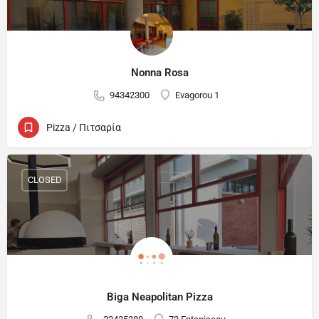
Nonna Rosa
94342300
Evagorou 1
Pizza / Πιτσαρία
CLOSED
Biga Neapolitan Pizza