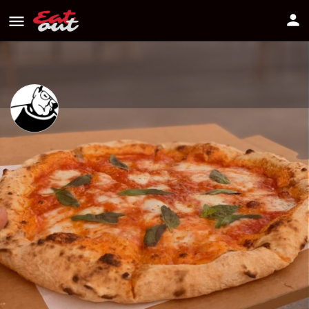
Guido & The Goose
Διεύθυνση
Stasandrou, 1061 Nicosia, Cyprus
Πως να πάτε
96623388
Πληροφορίες
Αξιολογήσεις
0
Οδηγίες
Κοινοποίηση
Κάντε μία αξιολόγ