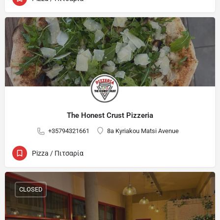
The Honest Crust Pizzeria
+35794321661
8a Kyriakou Matsi Avenue
Pizza / Πιτσαρία
CLOSED