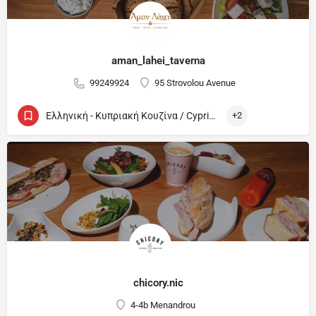
aman_lahei_taverna
99249924
95 Strovolou Avenue
Ελληνική - Κυπριακή Κουζίνα / Cypriot and Greek
+2
chicory.nic
4-4b Menandrou