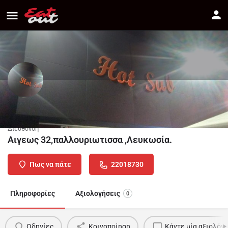
HOT SUB
Διεύθυνση
Αιγεως 32,παλλουριωτισσα ,Λευκωσία.
Πως να πάτε
22018730
Πληροφορίες
Αξιολογήσεις
0
Οδηγίες
Κοινοποίηση
Κάντε μία αξιολόγ