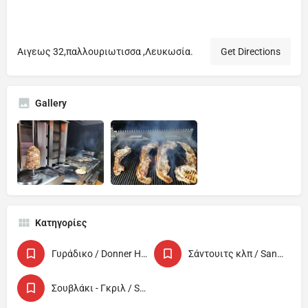
Αιγεως 32,παλλουριωτισσα ,Λευκωσία.
Get Directions
Gallery
Κατηγορίες
Γυράδικο / Donner House
Σάντουιτς κλπ / Sandwich etc
Σουβλάκι - Γκριλ / Souvlaki - Grill