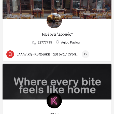
Ταβέρνα “Ζορπάς”
22777715
Agiou Pavlou
Ελληνική - Κυπριακή Ταβέρνα / Cypriot and Greek Tavern
+2