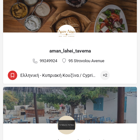
aman_lahei_taverna
99249924
95 Strovolou Avenue
Ελληνική - Κυπριακή Κουζίνα / Cypriot and Greek
+2