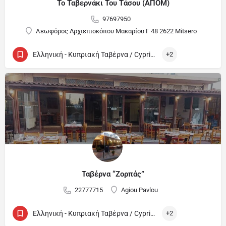
Το Ταβερνάκι Του Τάσου (ΑΠΟΜ)
97697950
Λεωφόρος Αρχιεπισκόπου Μακαρίου Γ 48 2622 Mitsero
Ελληνική - Κυπριακή Ταβέρνα / Cypriot and Greek Tavern
+2
Ταβέρνα “Ζορπάς”
22777715
Agiou Pavlou
Ελληνική - Κυπριακή Ταβέρνα / Cypriot and Greek Tavern
+2