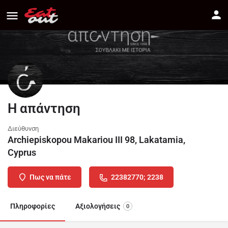
Η απάντηση
Διεύθυνση
Archiepiskopou Makariou III 98, Lakatamia,
Cyprus
Πως να πάτε
22382770; 2238
Πληροφορίες
Αξιολογήσεις
0