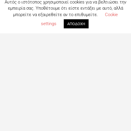
Αυτός ο ιστότοπος χρησιμοποιεί cookies για να βελτιώσει την
εμπειρία σας. Υποθέτουμε ότι είστε εντάξει με αυτό, αλλά
μπορείτε να εξαιρεθείτε αν το επιθυμείτε.
Cookie
settings
ΑΠΟΔΟΧΗ
Τι είναι το eatout;
Δημιουργημένο από ανθρώπους που λατρεύουν το φαγητό,
το eatout ξεκίνησε ως ένας online οδηγός εστίασης με
στόχο να βοηθήσει τους ανθρώπους που αναζητούν
επιλογές φαγητού στη Λευκωσία. Σήμερα είναι ένας
πλήρης οδηγός με περισσότερες από 1000+ επιχειρήσεις.
Το site ανανεώνεται συνεχώς με στόχο την καλύτερη
ενημέρωση για όλα τα μαγαζιά και τις τελευταίες
προτάσεις για φαγητό στη Πρωτεύουσα
Ακολουθήστε μας
Facebook