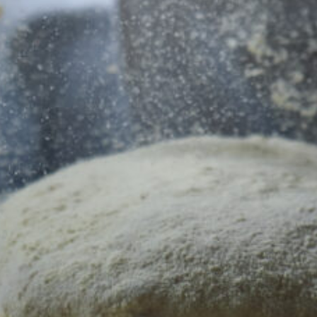
You May Also Be Interested In
PASTA FOTA
70003477
3 Makariou Iii Avenue
italian