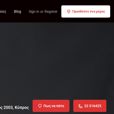
ρίες
Blog
Sign in
or
Register
Προσθέστε ένα μέρος
Πως να πάτε
22 316425
ος 2003, Κύπρος