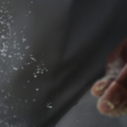
 Κύπρος
Get Directions