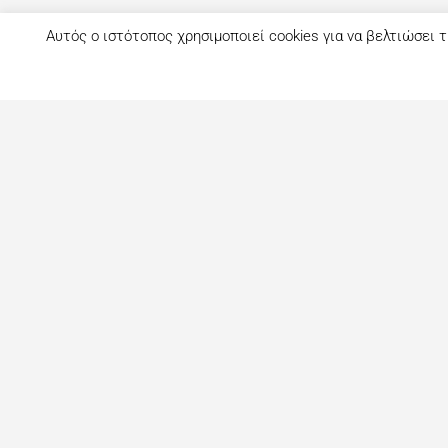
Αυτός ο ιστότοπος χρησιμοποιεί cookies για να βελτιώσει τ
Τι είναι το eatout;
Δημιουργημένο από ανθρώπους που λατρεύουν το φαγητό, το ea
ως ένας online οδηγός εστίασης με στόχο να βοηθήσει τους 
αναζητούν επιλογές φαγητού στη Λευκωσία. Σήμερα είναι ένας 
με περισσότερες από 1000+ επιχειρήσεις. Το site ανανεώνετ
στόχο την καλύτερη ενημέρωση για όλα τα μαγαζιά και τι
προτάσεις για φαγητό στη Πρωτεύουσα