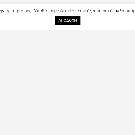
ην εμπειρία σας. Υποθέτουμε ότι είστε εντάξει με αυτό, αλλά μπο
ΑΠΟΔΟΧΗ
Ακολουθήστε μας
Επικοινωνία
tout ξεκίνησε
Facebook
Όνομα (*)
ανθρώπους που
Instagram
πλήρης οδηγός
αι συνεχώς με
ς τελευταίες
Email (*)
Μήνυμα (*)