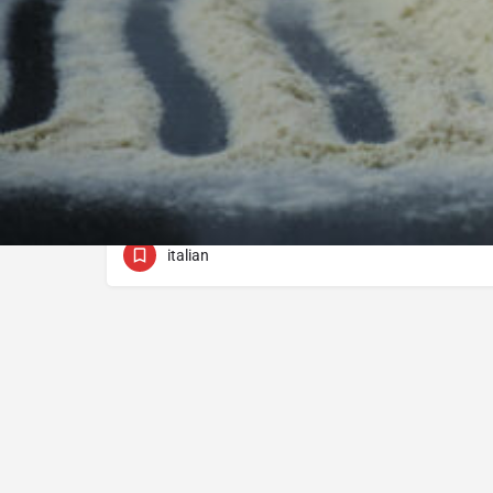
Pinolo
22570750
Αρχιεπισκόπου Μακαρίου ΄Γ 9
italian