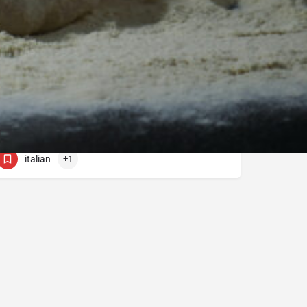
Madama Residence
22445551
Solonos 54
italian
+1