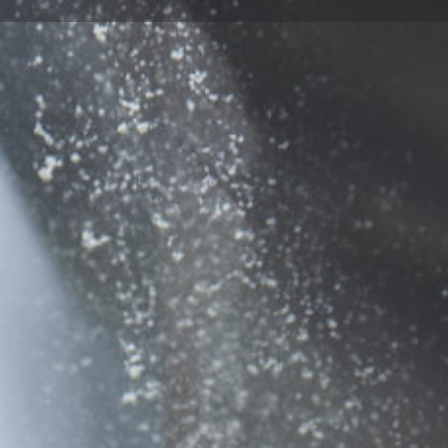
Πληροφορίες
Αξιολογήσεις
0
Κοινοποίηση
Κάντε μία αξιολόγηση
Διεκδίκ
Τοποθεσία