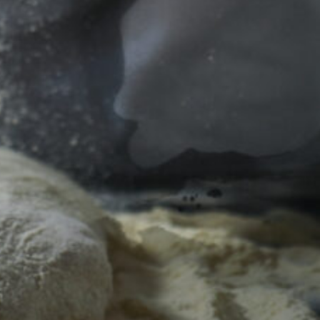
Pasta La Vista cy
96599799
Σίμου Μενάρδου 16
italian