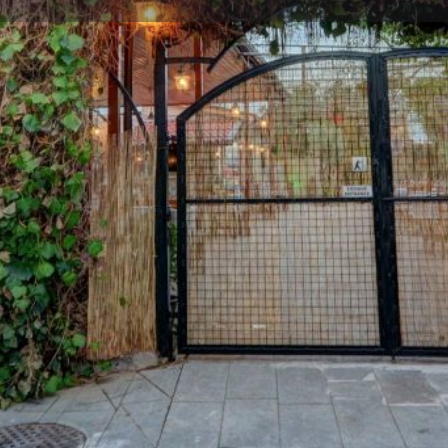
Πληροφορίες
Αξιολογήσεις
0
Κοινοποίηση
Κάντε μία αξιολόγηση
Διεκδίκ
Τοποθεσία