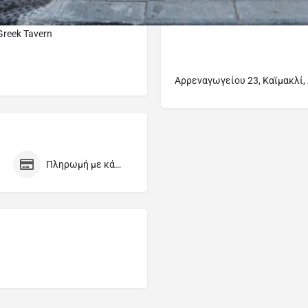
Greek Tavern
Αρρεναγωγείου 23, Καϊμακλί
Πληρωμή με κάρτα