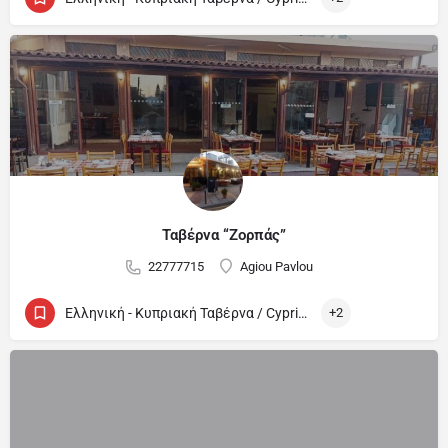
Ταβέρνα “Ζορπάς”
22777715
Agiou Pavlou
Ελληνική - Κυπριακή Ταβέρνα / Cypriot and Greek Tavern
+2