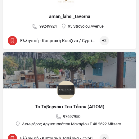
aman_lahei_taverna
99249924
95 Strovolou Avenue
Ελληνική - Κυπριακή Κουζίνα / Cypriot and Greek
+2
Το Ταβερνάκι Του Τάσου (ΑΠΟΜ)
97697950
Λεωφόρος Αρχιεπισκόπου Μακαρίου Γ 48 2622 Mitsero
Ελληνική - Κυπριακή Ταβέρνα / Cypriot and Greek Tavern
+2