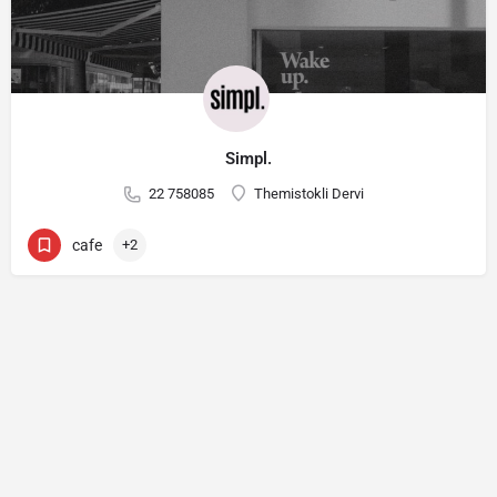
Simpl.
22 758085
Themistokli Dervi
cafe
+2