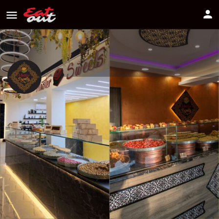
MasterSweets
Διεύθυνση
70 Agiou Andreou, 1040 Nicosia, Cyprus
Πως να πάτε
22260007
Πληροφορίες
Αξιολογήσεις
0
Οδηγίες
Κοινοποίηση
Κάντε μία αξιολόγ