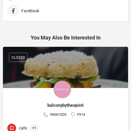
Facebook
You May Also Be Interested In
CLOSED
balconybytheopisti
96661020
F914
cafe
+1