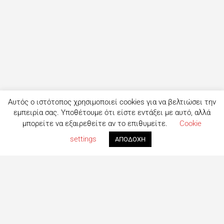
Αυτός ο ιστότοπος χρησιμοποιεί cookies για να βελτιώσει την
εμπειρία σας. Υποθέτουμε ότι είστε εντάξει με αυτό, αλλά
μπορείτε να εξαιρεθείτε αν το επιθυμείτε.
Cookie
settings
ΑΠΟΔΟΧΗ
Τι είναι το eatout;
Δημιουργημένο από ανθρώπους που λατρεύουν το φαγητό,
το eatout ξεκίνησε ως ένας online οδηγός εστίασης με
στόχο να βοηθήσει τους ανθρώπους που αναζητούν