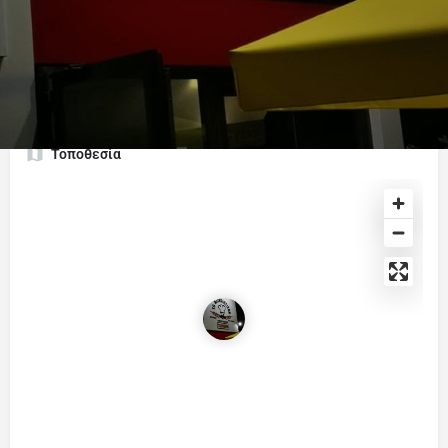
Κατηγορίες
Σουβλάκι - Γκριλ / Souvlaki - Grill
Τοποθεσία