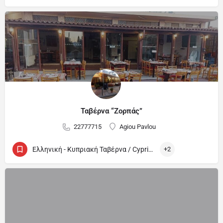
Ταβέρνα “Ζορπάς”
22777715
Agiou Pavlou
Ελληνική - Κυπριακή Ταβέρνα / Cypriot and Greek Tavern
+2