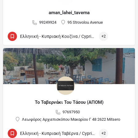
aman_lahei_taverna
99249924
95 Strovolou Avenue
Ελληνική - Κυπριακή Κουζίνα / Cypriot and Greek
+2
Το Ταβερνάκι Του Τάσου (ΑΠΟΜ)
97697950
Λεωφόρος Αρχιεπισκόπου Μακαρίου Γ 48 2622 Mitsero
Ελληνική - Κυπριακή Ταβέρνα / Cypriot and Greek Tavern
+2