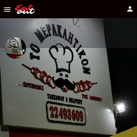
ΤΟ ΜΕΡΑΚΛΗΤΙΚΟΝ ΣΟΥΒΛΑΚΙ
ΤΗΣ ΑΘΗΝΩΝ
Διεύθυνση
Πως να πάτε
​Athinon, 54b, Strovolos
Πληροφορίες
Αξιολογήσεις
0
Οδηγίες
Κοινοποίηση
Κάντε μία αξιολόγ