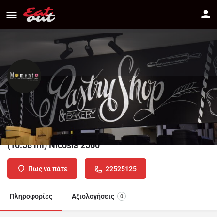
Momento Bakery by Sotiris Ladas
Διεύθυνση
Γρήγορη Αυξεντίου 68 Αγία Βαρβάρα Λευκωσία
(10.58 mi) Nicosia 2560
Πως να πάτε
22525125
Πληροφορίες
Αξιολογήσεις
0