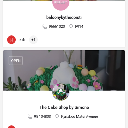
balconybytheopisti
96661020
F914
cafe
+1
OPEN
The Cake Shop by Simone
95 104803
Kyriakou Matsi Avenue