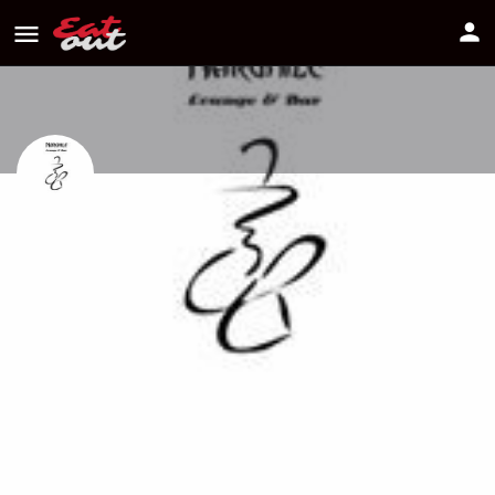
NARGHILE LOUNGE & BAR
Διεύθυνση
Στασίνου 15Α 'Εγκωμη, Λευκωσία
Πως να πάτε
22681686
Πληροφορίες
Αξιολογήσεις
0
Οδηγίες
Κοινοποίηση
Κάντε μία αξιολόγ