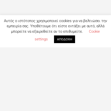
Αυτός ο ιστότοπος χρησιμοποιεί cookies για να βελτιώσει την
εμπειρία σας. Υποθέτουμε ότι είστε εντάξει με αυτό, αλλά
μπορείτε να εξαιρεθείτε αν το επιθυμείτε.
Cookie
settings
ΑΠΟΔΟΧΗ
Τι είναι το eatout;
Δημιουργημένο από ανθρώπους που λατρεύουν το φαγητό,
το eatout ξεκίνησε ως ένας online οδηγός εστίασης με
στόχο να βοηθήσει τους ανθρώπους που αναζητούν
επιλογές φαγητού στη Λευκωσία. Σήμερα είναι ένας
πλήρης οδηγός με περισσότερες από 1000+ επιχειρήσεις.
Το site ανανεώνεται συνεχώς με στόχο την καλύτερη
ενημέρωση για όλα τα μαγαζιά και τις τελευταίες
προτάσεις για φαγητό στη Πρωτεύουσα