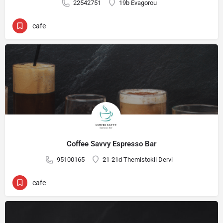
22542751
19b Evagorou
cafe
Coffee Savvy Espresso Bar
95100165
21-21d Themistokli Dervi
cafe