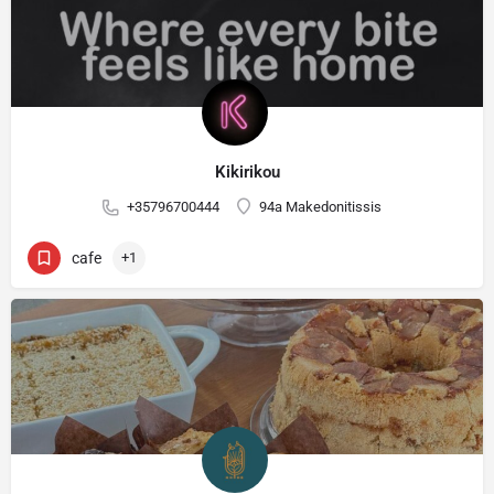
Kikirikou
+35796700444
94a Makedonitissis
cafe
+1