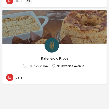
cafe
+1
Kafeneio o Kipos
+357 22 26042
91 Kyrenias Avenue
cafe