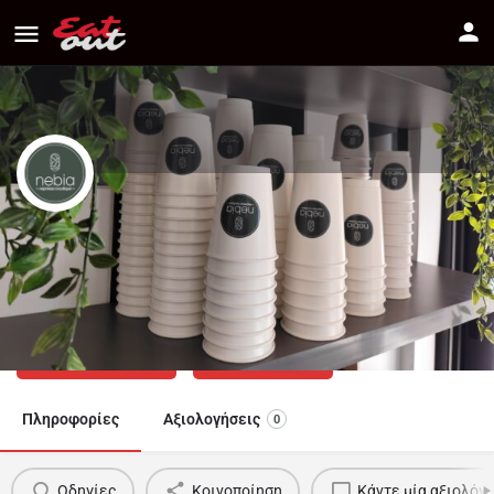
NEBIA ESPRESSO BOUTIQUE
Διεύθυνση
94b Λεωφόρος Λεμεσού, 2014 Strovolos, Cyprus
Πως να πάτε
70000143
Πληροφορίες
Αξιολογήσεις
0
Οδηγίες
Κοινοποίηση
Κάντε μία αξιολόγ