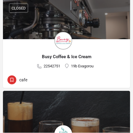
CLOSED
Busy Coffee & Ice Cream
22542751
19b Evagorou
cafe