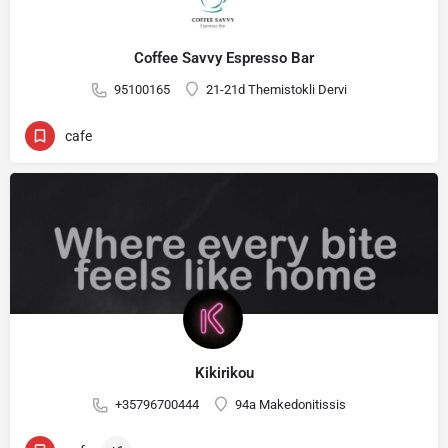
Coffee Savvy Espresso Bar
95100165
21-21d Themistokli Dervi
cafe
Kikirikou
+35796700444
94a Makedonitissis