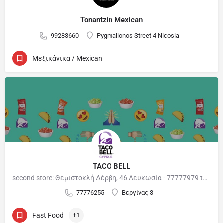
Tonantzin Mexican
99283660
Pygmalionos Street 4 Nicosia
Μεξικάνικα / Mexican
TACO BELL
second store: Θεμιστοκλή Δέρβη, 46 Λευκωσία - 77777979 third store: NICOSIA MALL : Mαδρίτης 2, 2306, Λευκωσία
77776255
Βεργίνας 3
Fast Food
+1