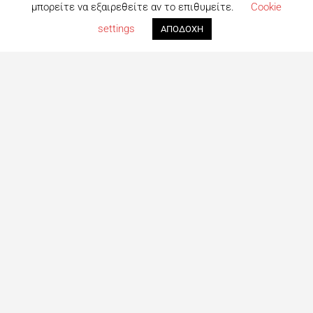
μπορείτε να εξαιρεθείτε αν το επιθυμείτε.
Cookie
settings
ΑΠΟΔΟΧΗ
Τι είναι το eatout;
Δημιουργημένο από ανθρώπους που λατρεύουν το φαγητό,
το eatout ξεκίνησε ως ένας online οδηγός εστίασης με
στόχο να βοηθήσει τους ανθρώπους που αναζητούν
επιλογές φαγητού στη Λευκωσία. Σήμερα είναι ένας
πλήρης οδηγός με περισσότερες από 1000+ επιχειρήσεις.
Το site ανανεώνεται συνεχώς με στόχο την καλύτερη
ενημέρωση για όλα τα μαγαζιά και τις τελευταίες
προτάσεις για φαγητό στη Πρωτεύουσα
Ακολουθήστε μας
Facebook
Instagram