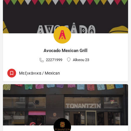
Avocado Mexican Grill
22271999
Alkeou 23
Μεξικάνικα / Mexican