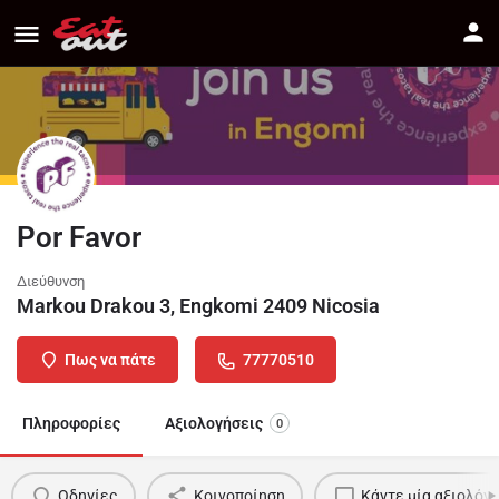
Por Favor
Διεύθυνση
Markou Drakou 3, Engkomi 2409 Nicosia
Πως να πάτε
77770510
Πληροφορίες
Αξιολογήσεις
0
Οδηγίες
Κοινοποίηση
Κάντε μία αξιολόγ