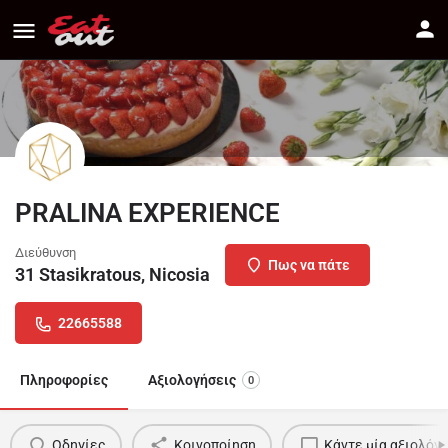
PRALINA EXPERIENCE
Διεύθυνση
Πως να πάτε
31 Stasikratous, Nicosia
22665588
Πληροφορίες
Αξιολογήσεις
0
Οδηγίες
Κοινοποίηση
Κάντε μία αξιολόγ