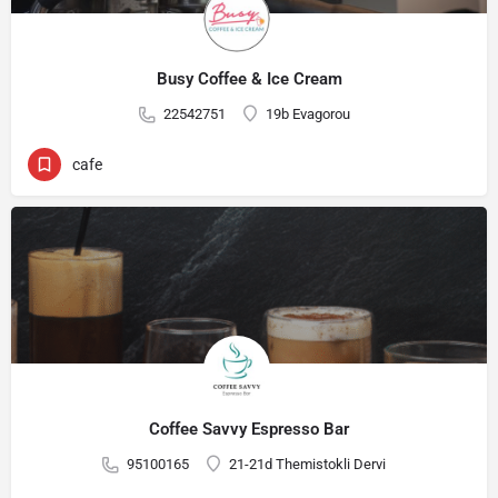
Busy Coffee & Ice Cream
22542751
19b Evagorou
cafe
Coffee Savvy Espresso Bar
95100165
21-21d Themistokli Dervi