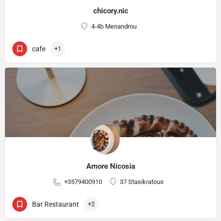
chicory.nic
4-4b Menandrou
cafe
+1
Amore Nicosia
+3579400910
37 Stasikratous
Bar Restaurant
+2