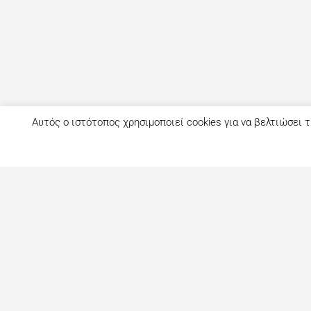
Αυτός ο ιστότοπος χρησιμοποιεί cookies για να βελτιώσει τ
Τι είναι το eatout;
Δημιουργημένο από ανθρώπους που λατρεύουν το φαγητό, το ea
ως ένας online οδηγός εστίασης με στόχο να βοηθήσει τους 
αναζητούν επιλογές φαγητού στη Λευκωσία. Σήμερα είναι ένας 
με περισσότερες από 1000+ επιχειρήσεις. Το site ανανεώνετ
στόχο την καλύτερη ενημέρωση για όλα τα μαγαζιά και τι