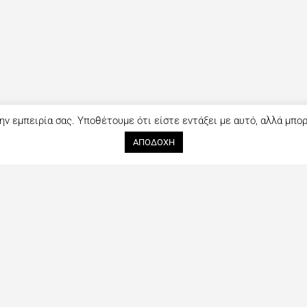
ην εμπειρία σας. Υποθέτουμε ότι είστε εντάξει με αυτό, αλλά μπο
ΑΠΟΔΟΧΗ
Ακολουθήστε μας
Επικοινωνία
tout ξεκίνησε
Facebook
Όνομα (*)
ανθρώπους που
Instagram
πλήρης οδηγός
αι συνεχώς με
ς τελευταίες
Email (*)