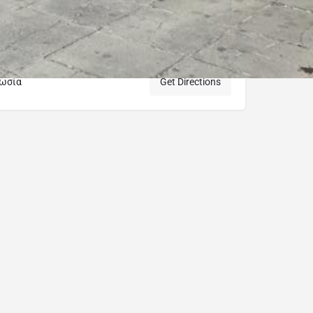
κωσία
Get Directions