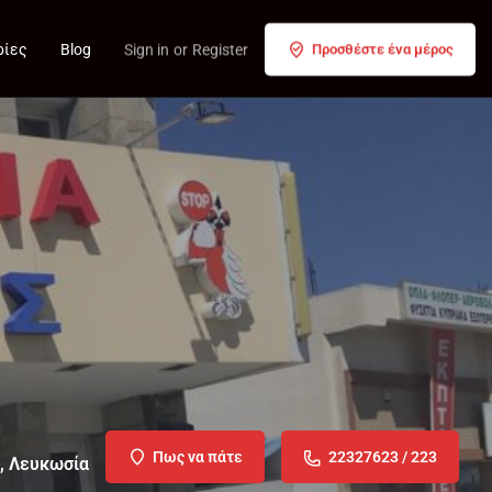
ρίες
Blog
Sign in
or
Register
Προσθέστε ένα μέρος
Πως να πάτε
22327623 / 223
, Λευκωσία