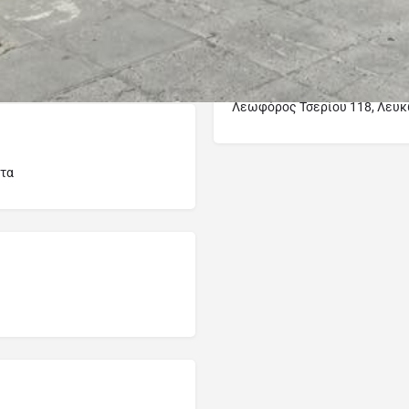
Λεωφόρος Τσερίου 118, Λευ
τα