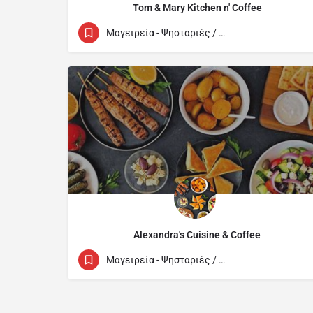
Tom & Mary Kitchen n' Coffee
22 045332
5b John Kennedy Avenue
Μαγειρεία - Ψησταριές / Cook Houses
Alexandra's Cuisine & Coffee
22665566
22 Dimostheni Severi Avenue
Μαγειρεία - Ψησταριές / Cook Houses