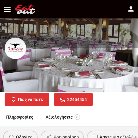
Rancho Bar & Grill
Διεύθυνση
Αρχιεπισκόπου Μακαρίου 106, Λακατάμια
Πως να πάτε
22454454
Πληροφορίες
Αξιολογήσεις
0
Οδηγίες
Κοινοποίηση
Κάντε μία αξιολόγ