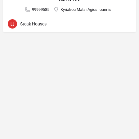
99999585
Kyriakou Matsi Agios Ioannis
Steak Houses