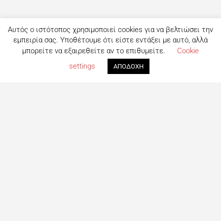
Αυτός ο ιστότοπος χρησιμοποιεί cookies για να βελτιώσει την
εμπειρία σας. Υποθέτουμε ότι είστε εντάξει με αυτό, αλλά
μπορείτε να εξαιρεθείτε αν το επιθυμείτε.
Cookie
settings
ΑΠΟΔΟΧΗ
Τι είναι το eatout;
Δημιουργημένο από ανθρώπους που λατρεύουν το φαγητό,
το eatout ξεκίνησε ως ένας online οδηγός εστίασης με
στόχο να βοηθήσει τους ανθρώπους που αναζητούν
επιλογές φαγητού στη Λευκωσία. Σήμερα είναι ένας
πλήρης οδηγός με περισσότερες από 1000+ επιχειρήσεις.
Το site ανανεώνεται συνεχώς με στόχο την καλύτερη
ενημέρωση για όλα τα μαγαζιά και τις τελευταίες
προτάσεις για φαγητό στη Πρωτεύουσα