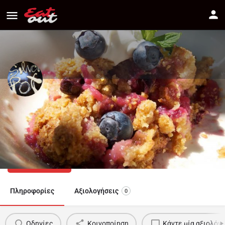
SILVER POT
Διεύθυνση
Πως να πάτε
3E, Themistokli Dervi, Nicosia
22101722
Πληροφορίες
Αξιολογήσεις
0
Οδηγίες
Κοινοποίηση
Κάντε μία αξιολόγ