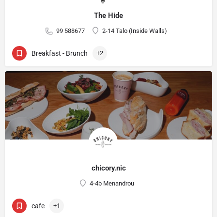
The Hide
99 588677
2-14 Talo (Inside Walls)
Breakfast - Brunch
+2
chicory.nic
4-4b Menandrou
cafe
+1