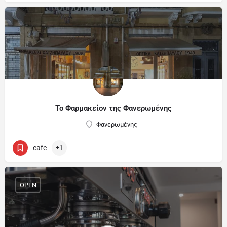
Το Φαρμακείον της Φανερωμένης
Φανερωμένης
cafe
+1
OPEN