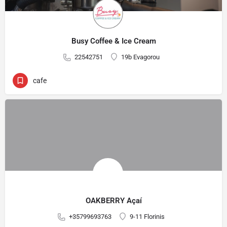
Busy Coffee & Ice Cream
22542751
19b Evagorou
cafe
OAKBERRY Açaí
+35799693763
9-11 Florinis