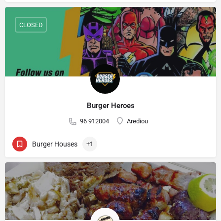
CLOSED
Burger Heroes
96 912004
Arediou
Burger Houses
+1