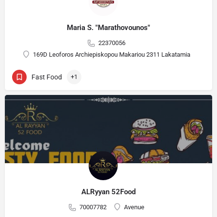
Maria S. "Marathovounos"
22370056
169D Leoforos Archiepiskopou Makariou 2311 Lakatamia
Fast Food
+1
ALRyyan 52Food
70007782
Avenue