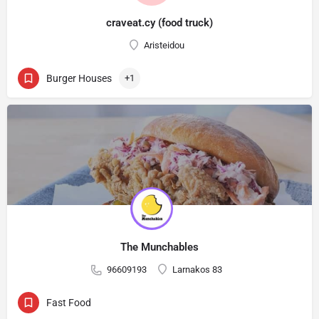
craveat.cy (food truck)
Aristeidou
Burger Houses
+1
The Munchables
96609193
Larnakos 83
Fast Food