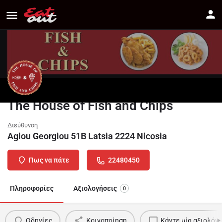
The House of Fish and Chips
Διεύθυνση
Agiou Georgiou 51B Latsia 2224 Nicosia
Πως να πάτε
22480450
Πληροφορίες
Αξιολογήσεις
0
Οδηγίες
Κοινοποίηση
Κάντε μία αξιολόγ