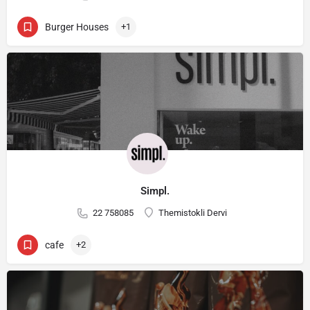
Burger Houses
+1
Simpl.
22 758085
Themistokli Dervi
cafe
+2