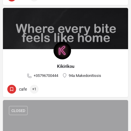
Kikirikou
+35796700444
94a Makedonitissis
cafe
+1
CLOSED