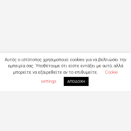
Αυτός ο ιστότοπος χρησιμοποιεί cookies για να βελτιώσει την
εμπειρία σας. Υποθέτουμε ότι είστε εντάξει με αυτό, αλλά
μπορείτε να εξαιρεθείτε αν το επιθυμείτε.
Cookie
settings
ΑΠΟΔΟΧΗ
Τι είναι το eatout;
Δημιουργημένο από ανθρώπους που λατρεύουν το φαγητό,
το eatout ξεκίνησε ως ένας online οδηγός εστίασης με
στόχο να βοηθήσει τους ανθρώπους που αναζητούν