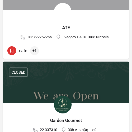
ATE
+35722252265
Evagorou 9-15 1065 Nicosia
cafe
+1
CLOSED
Garden Gourmet
22 037310
30b Λυκαβηττού