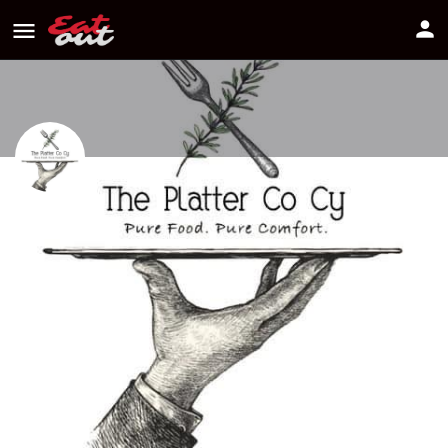
The Platter Co Cy
Διεύθυνση
Πως να πάτε
Πρέσπας 2, Λευκωσία
+357 99 185705
Πληροφορίες
Αξιολογήσεις
0
Οδηγίες
Κοινοποίηση
Κάντε μία αξιολόγ