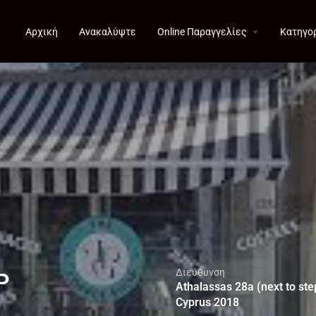
Αρχική
Ανακαλύψτε
Online Παραγγελίες
Κατηγο
Διεύθυνση
P
Athalassas 28a (next to ste
Cyprus 2018