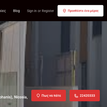
ρίες
Blog
Sign in
or
Register
Προσθέστε ένα μέρος
Πως να πάτε
22420333
phanis), Nicosia,