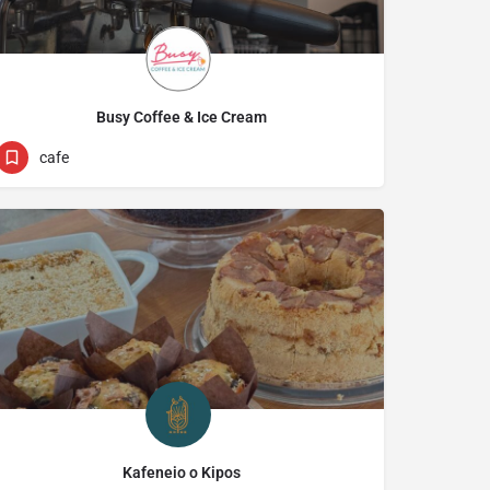
Busy Coffee & Ice Cream
22542751
19b Evagorou
cafe
Kafeneio o Kipos