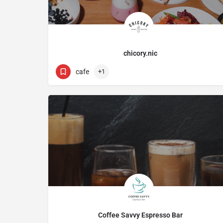
chicory.nic
4-4b Menandrou
cafe
+1
Coffee Savvy Espresso Bar