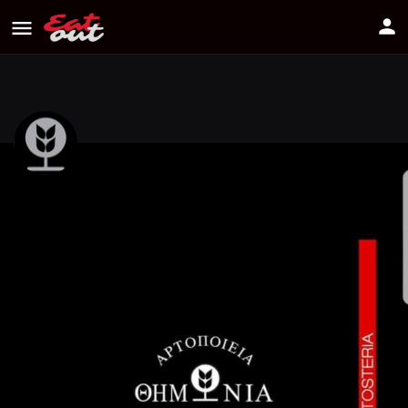
ΘΗΜΩΝΙΑ
Διεύθυνση
Λεωφόρος Λεμεσού 40, Πέρα Χωριό Pera
Chorion, Nicosia, Cyprus 2571
Πως να πάτε
22525500
Πληροφορίες
Αξιολογήσεις
0