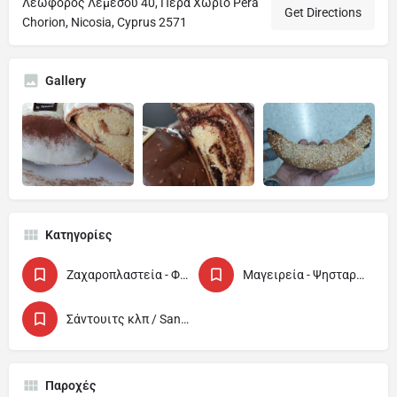
Λεωφόρος Λεμεσού 40, Πέρα Χωριό Pera
Get Directions
Chorion, Nicosia, Cyprus 2571
Gallery
Κατηγορίες
Ζαχαροπλαστεία - Φούρνοι / Patisseries - Bakeries
Μαγειρεία - Ψησταριές / Cook Houses
Σάντουιτς κλπ / Sandwich etc
Παροχές