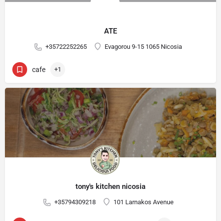
ATE
+35722252265
Evagorou 9-15 1065 Nicosia
cafe
+1
tony's kitchen nicosia
+35794309218
101 Larnakos Avenue