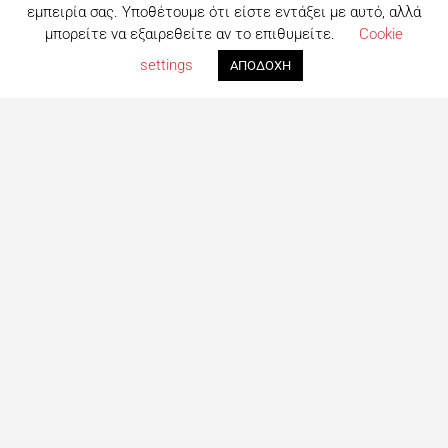
εμπειρία σας. Υποθέτουμε ότι είστε εντάξει με αυτό, αλλά
μπορείτε να εξαιρεθείτε αν το επιθυμείτε.
Cookie
settings
ΑΠΟΔΟΧΗ
Τι είναι το eatout;
Δημιουργημένο από ανθρώπους που λατρεύουν το φαγητό,
το eatout ξεκίνησε ως ένας online οδηγός εστίασης με
στόχο να βοηθήσει τους ανθρώπους που αναζητούν
επιλογές φαγητού στη Λευκωσία. Σήμερα είναι ένας
πλήρης οδηγός με περισσότερες από 1000+ επιχειρήσεις.
Το site ανανεώνεται συνεχώς με στόχο την καλύτερη
ενημέρωση για όλα τα μαγαζιά και τις τελευταίες
προτάσεις για φαγητό στη Πρωτεύουσα
Ακολουθήστε μας
Facebook
Instagram