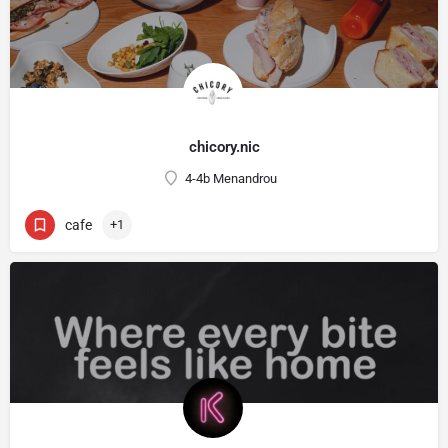
chicory.nic
4-4b Menandrou
cafe
+1