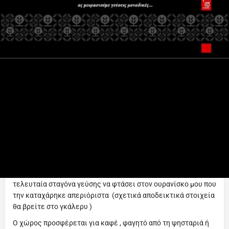
Οδηγίες
Κοινοποίηση
Κάντε μία αξιολόγ
Περιγραφή
03/08/2020
Δύσκολα θα μιλήσω για αλμυρά όμως η μπανανέ ελιώπιττα
που δοκιμάσαμε από τη Thimonia ομολογώ πως υπήρξε ίσως
η καλύτερη της κατηγορίας της που έχω δοκιμάσει (να πω
ποτέ ? -θα το πω). Πρώτα απ όλα στο κατάστημα μπήκα στις
10 το βράδυ και ήταν σαν να άνοιξε ο φούρνος την ίδια ώρα.
(ξεφουρνίζουν τέτοιες ώρες? ) ήταν με λίγα λόγια
φρεσκότατη.
Το επόμενο και βασικό ήτανε μαλακή ! (ναι την έτρωγες με
περισσή ευκολία )- και αφρούγια αφήνοντας και την
τελευταία σταγόνα γεύσης να φτάσει στον ουρανίσκο μου που
την καταχάρηκε απεριόριστα (σχετικά αποδεικτικά στοιχεία
θα βρείτε στο γκάλερυ )
Ο χώρος προσφέρεται για καφέ , φαγητό από τη ψησταριά ή