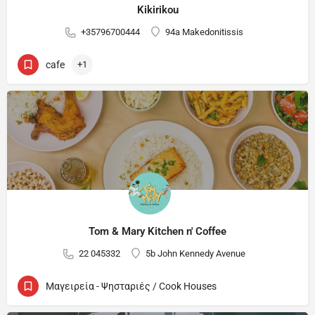
Kikirikou
+35796700444
94a Makedonitissis
cafe
+1
Tom & Mary Kitchen n' Coffee
22 045332
5b John Kennedy Avenue
Μαγειρεία - Ψησταριές / Cook Houses