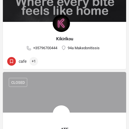
Kikirikou
+35796700444
94a Makedonitissis
cafe
+1
CLOSED