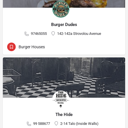
Burger Dudes
97465055
142-142a Strovolou Avenue
Burger Houses
The Hide
99 588677
2-14 Talo (Inside Walls)