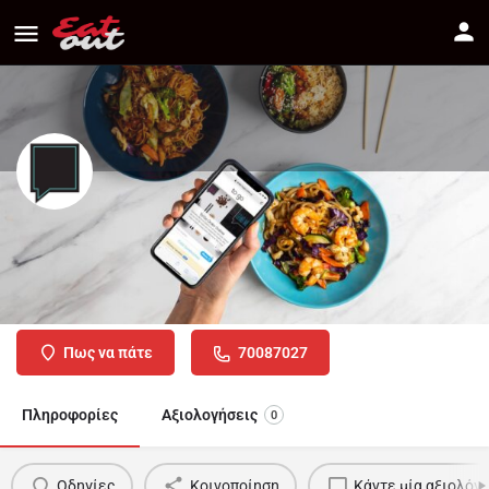
TO GO
Διεύθυνση
56, Leoforos Stavrou. Strovolos (1.23 mi) Nicosia
Πως να πάτε
70087027
Πληροφορίες
Αξιολογήσεις
0
Οδηγίες
Κοινοποίηση
Κάντε μία αξιολόγ