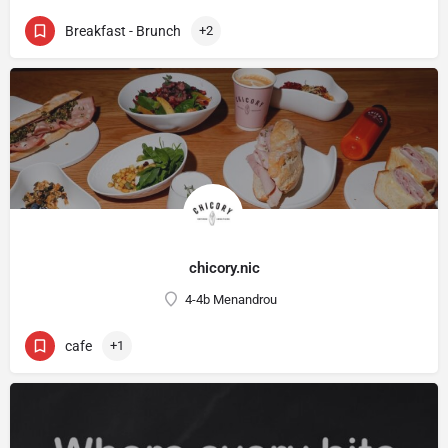
Breakfast - Brunch
+2
chicory.nic
4-4b Menandrou
cafe
+1