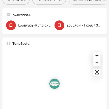
Κατηγορίες
Ελληνική - Κυπριακή Ταβέρνα / Cypriot and Greek Tavern
Σουβλάκι - Γκριλ / Souvlaki - Grill
Τοποθεσία