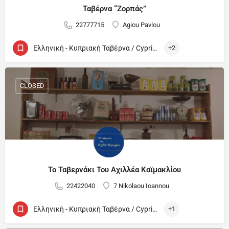
Ταβέρνα “Ζορπάς”
22777715
Agiou Pavlou
Ελληνική - Κυπριακή Ταβέρνα / Cypriot and Greek Tavern
+2
CLOSED
Το Ταβερνάκι Του Αχιλλέα Καϊμακλίου
22422040
7 Nikolaou Ioannou
Ελληνική - Κυπριακή Ταβέρνα / Cypriot and Greek Tavern
+1