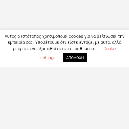
Αυτός ο ιστότοπος χρησιμοποιεί cookies για να βελτιώσει την
εμπειρία σας. Υποθέτουμε ότι είστε εντάξει με αυτό, αλλά
μπορείτε να εξαιρεθείτε αν το επιθυμείτε.
Cookie
settings
ΑΠΟΔΟΧΗ
Τι είναι το eatout;
Δημιουργημένο από ανθρώπους που λατρεύουν το φαγητό,
το eatout ξεκίνησε ως ένας online οδηγός εστίασης με
στόχο να βοηθήσει τους ανθρώπους που αναζητούν
επιλογές φαγητού στη Λευκωσία. Σήμερα είναι ένας
πλήρης οδηγός με περισσότερες από 1000+ επιχειρήσεις.
Το site ανανεώνεται συνεχώς με στόχο την καλύτερη
ενημέρωση για όλα τα μαγαζιά και τις τελευταίες