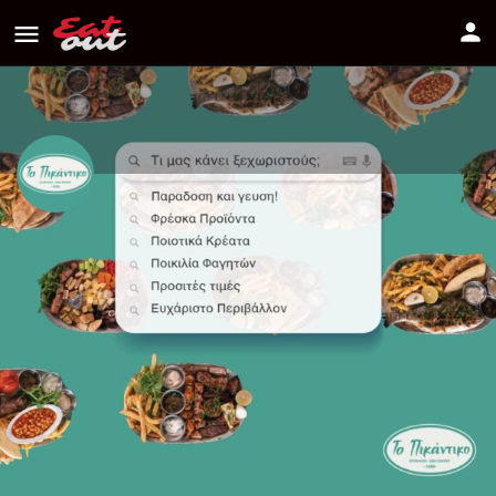
To pikantiko
Διεύθυνση
Makariou Iii Avenue, 2312 Lakatamia, Cyprus
Πως να πάτε
+35722720810
Πληροφορίες
Αξιολογήσεις
0
Οδηγίες
Κοινοποίηση
Κάντε μία αξιολόγ