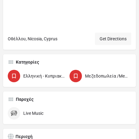
Οθέλλου, Nicosia, Cyprus
Get Directions
Κατηγορίες
Ελληνική - Κυπριακή Ταβέρνα / Cypriot and Greek Tavern
Μεζεδοπωλεία /Meze Houses
Παροχές
Live Music
Περιοχή