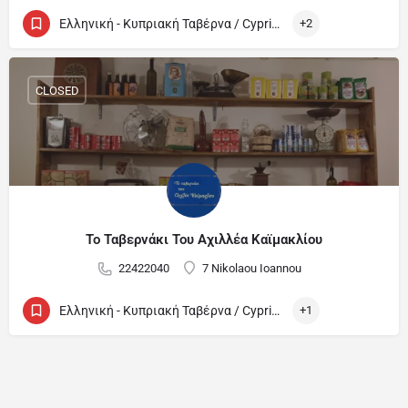
Ελληνική - Κυπριακή Ταβέρνα / Cypriot and Greek Tavern
+2
CLOSED
Το Ταβερνάκι Του Αχιλλέα Καϊμακλίου
22422040
7 Nikolaou Ioannou
Ελληνική - Κυπριακή Ταβέρνα / Cypriot and Greek Tavern
+1