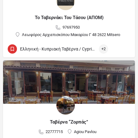
Το Ταβερνάκι Του Τάσου (ΑΠΟΜ)
97697950
Λεωφόρος Αρχιεπισκόπου Μακαρίου Γ 48 2622 Mitsero
Ελληνική - Κυπριακή Ταβέρνα / Cypriot and Greek Tavern
+2
Ταβέρνα “Ζορπάς”
22777715
Agiou Pavlou