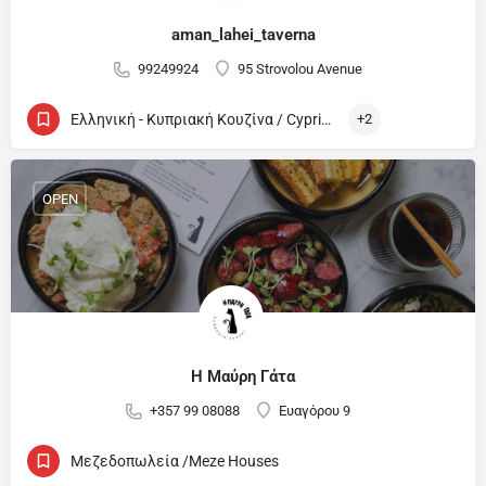
aman_lahei_taverna
99249924
95 Strovolou Avenue
Ελληνική - Κυπριακή Κουζίνα / Cypriot and Greek
+2
OPEN
Η Μαύρη Γάτα
+357 99 08088
Ευαγόρου 9
Μεζεδοπωλεία /Meze Houses