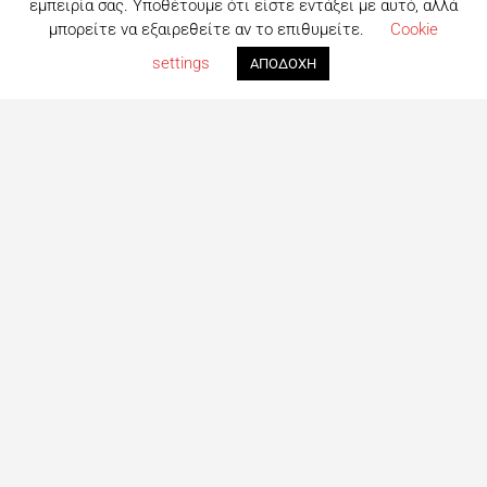
εμπειρία σας. Υποθέτουμε ότι είστε εντάξει με αυτό, αλλά
μπορείτε να εξαιρεθείτε αν το επιθυμείτε.
Cookie
settings
ΑΠΟΔΟΧΗ
Τι είναι το eatout;
Δημιουργημένο από ανθρώπους που λατρεύουν το φαγητό,
το eatout ξεκίνησε ως ένας online οδηγός εστίασης με
στόχο να βοηθήσει τους ανθρώπους που αναζητούν
επιλογές φαγητού στη Λευκωσία. Σήμερα είναι ένας
πλήρης οδηγός με περισσότερες από 1000+ επιχειρήσεις.
Το site ανανεώνεται συνεχώς με στόχο την καλύτερη
ενημέρωση για όλα τα μαγαζιά και τις τελευταίες
προτάσεις για φαγητό στη Πρωτεύουσα
Ακολουθήστε μας
Facebook
Instagram