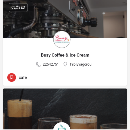
CLOSED
Busy Coffee & Ice Cream
22542751
19b Evagorou
cafe