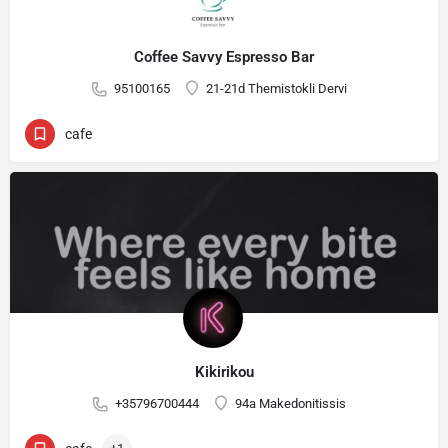
Coffee Savvy Espresso Bar
95100165
21-21d Themistokli Dervi
cafe
Kikirikou
+35796700444
94a Makedonitissis