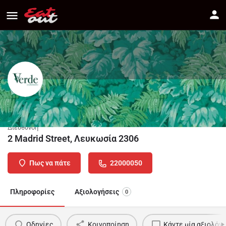
VERDE CAFERESTO
Διεύθυνση
2 Madrid Street, Λευκωσία 2306
Πως να πάτε
22000050
Πληροφορίες
Αξιολογήσεις
0
Οδηγίες
Κοινοποίηση
Κάντε μία αξιολόγ