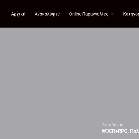
Αρχική
Ανακαλύψτε
Online Παραγγελίες
Κατηγο
Διεύθυνση
W3CR+RPG, Παλ