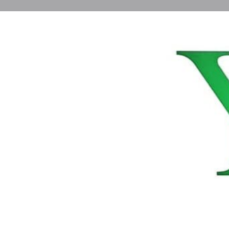
Οδηγίες
Κατηγορίες
Pizza / Πιτσαρία
Περιοχή
Παλαιχώρι