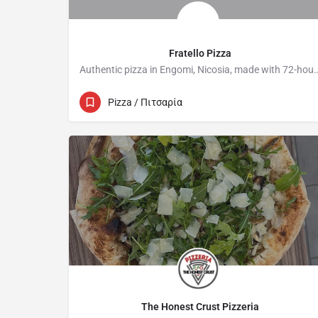
Fratello Pizza
Authentic pizza in Engomi, Nicosia, made with 72-hour ferme
42 Elia Papakyriacou
Pizza / Πιτσαρία
The Honest Crust Pizzeria