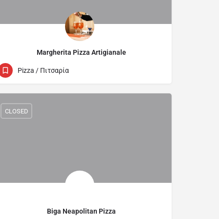
Margherita Pizza Artigianale
23250040
14 Menandrou
Pizza / Πιτσαρία
CLOSED
Biga Neapolitan Pizza