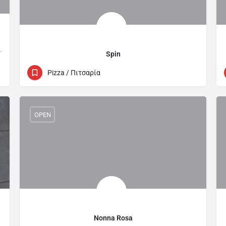
nted dough. Delivery available
Spin
Kosta Hatzopoulou
Pizza / Πιτσαρία
OPEN
Nonna Rosa