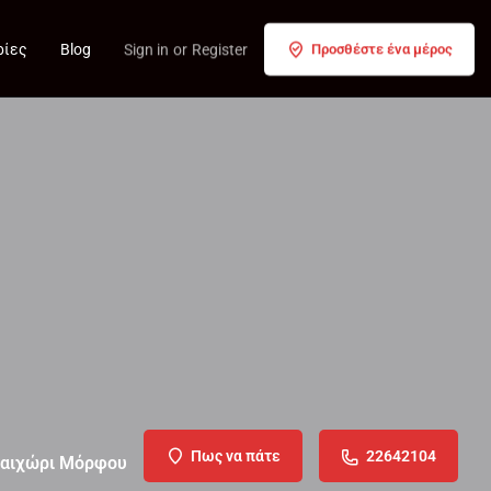
ρίες
Blog
Sign in
or
Register
Προσθέστε ένα μέρος
Πως να πάτε
22642104
αιχώρι Μόρφου