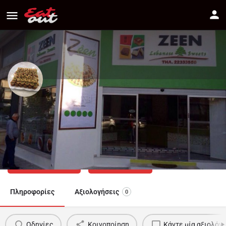
ZEEN - LEBANESE SWEETS
Διεύθυνση
Armenias 1A Nicosia, Cyprus 2003
Πως να πάτε
22333550
Πληροφορίες
Αξιολογήσεις
0
Οδηγίες
Κοινοποίηση
Κάντε μία αξιολόγ