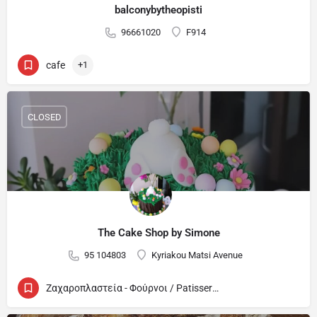
balconybytheopisti
96661020
F914
cafe
+1
CLOSED
The Cake Shop by Simone
95 104803
Kyriakou Matsi Avenue
Ζαχαροπλαστεία - Φούρνοι / Patisseries - Bakeries