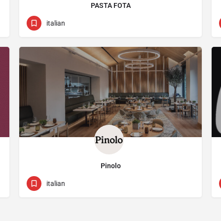
PASTA FOTA
70003477
3 Makariou Iii Avenue
italian
Pinolo
22570750
Αρχιεπισκόπου Μακαρίου ΄Γ 9
italian