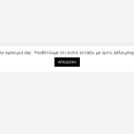
ην εμπειρία σας. Υποθέτουμε ότι είστε εντάξει με αυτό, αλλά μπο
ΑΠΟΔΟΧΗ
Ακολουθήστε μας
Επικοινωνία
tout ξεκίνησε
Facebook
Όνομα (*)
ανθρώπους που
Instagram
πλήρης οδηγός
αι συνεχώς με
ς τελευταίες
Email (*)