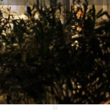
Πληροφορίες
Αξιολογήσεις
0
Κοινοποίηση
Κάντε μία αξιολόγηση
Διεκδίκ
Τοποθεσία