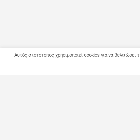
Αυτός ο ιστότοπος χρησιμοποιεί cookies για να βελτιώσει τ
Τι είναι το eatout;
Δημιουργημένο από ανθρώπους που λατρεύουν το φαγητό, το ea
ως ένας online οδηγός εστίασης με στόχο να βοηθήσει τους 
αναζητούν επιλογές φαγητού στη Λευκωσία. Σήμερα είναι ένας 
με περισσότερες από 1000+ επιχειρήσεις. Το site ανανεώνετ
στόχο την καλύτερη ενημέρωση για όλα τα μαγαζιά και τι