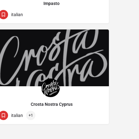
Impasto
22 316425
Αρμενίας 9
italian
Crosta Nostra Cyprus
22210435
16 Zinas Kanther street
italian
+1