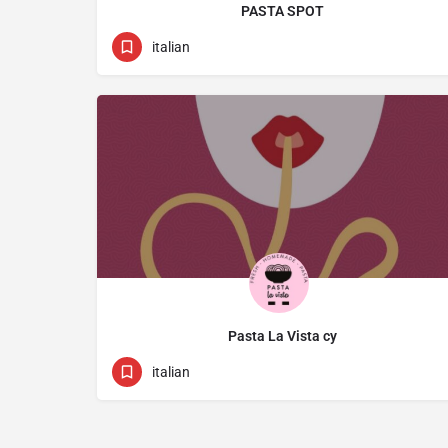
PASTA SPOT
+357 77 111140
113 Archiepiskopou Makariou Iii
italian
Pasta La Vista cy
96599799
Σίμου Μενάρδου 16
italian