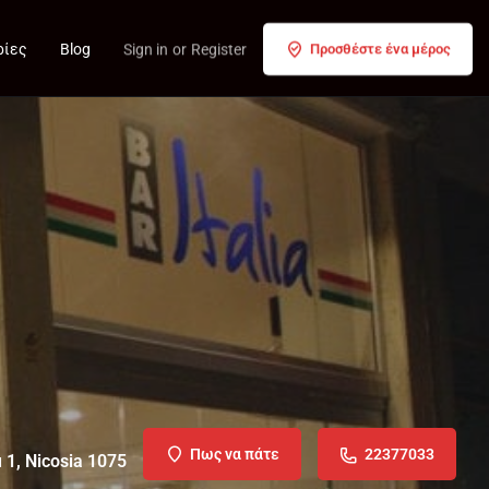
ρίες
Blog
Sign in
or
Register
Προσθέστε ένα μέρος
Πως να πάτε
22377033
 1, Nicosia 1075