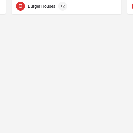
70005150
Συμονίδου 12
Burger Houses
+2