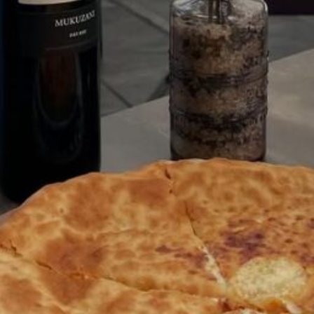
30 Stasikratous, 1065 Nicosia,
You May Also Be Interested In