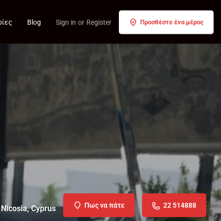
ρίες
Blog
Sign in
or
Register
Προσθέστε ένα μέρος
Πως να πάτε
22 514888
 Nicosia, Cyprus