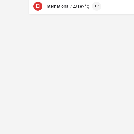
22424270
Στασικράτους 26
International / Διεθνής
+2