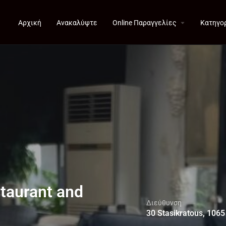
Αρχική
Ανακαλύψτε
Online Παραγγελίες
Κατηγο
taurant and
Διεύθυνση
30 Stasikratous, 1065