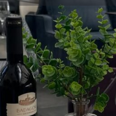
Πληροφορίες
Αξιολογήσεις
0
Κοινοποίηση
Κάντε μία αξιολόγηση
Διεκδίκ
Τοποθεσία