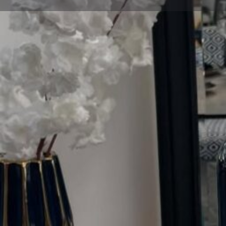
Οδηγίες
Κατηγορίες
International / Διεθνής
Περιοχή
Λευκωσία