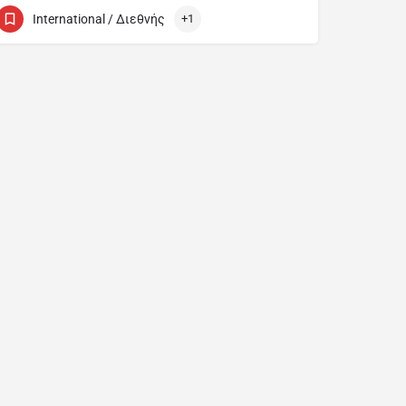
22922536
8 Mill Str Kakopetria
International / Διεθνής
+1